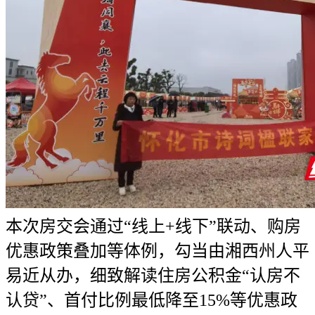
本次房交会通过“线上+线下”联动、购房
优惠政策叠加等体例，勾当由湘西州人平
易近从办，细致解读住房公积金“认房不
认贷”、首付比例最低降至15%等优惠政