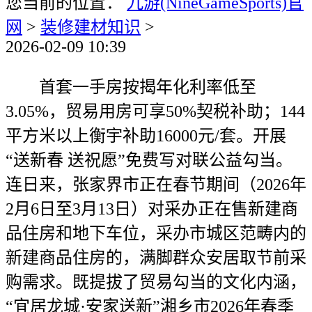
您当前的位置：
九游(NineGameSports)官
网
>
装修建材知识
>
2026-02-09 10:39
首套一手房按揭年化利率低至
3.05%，贸易用房可享50%契税补助；144
平方米以上衡宇补助16000元/套。开展
“送新春 送祝愿”免费写对联公益勾当。
连日来，张家界市正在春节期间（2026年
2月6日至3月13日）对采办正在售新建商
品住房和地下车位，采办市城区范畴内的
新建商品住房的，满脚群众安居取节前采
购需求。既提拔了贸易勾当的文化内涵，
“宜居龙城·安家送新”湘乡市2026年春季