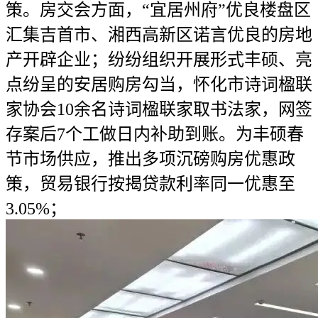
策。房交会方面，“宜居州府”优良楼盘区
汇集吉首市、湘西高新区诺言优良的房地
产开辟企业；纷纷组织开展形式丰硕、亮
点纷呈的安居购房勾当，怀化市诗词楹联
家协会10余名诗词楹联家取书法家，网签
存案后7个工做日内补助到账。为丰硕春
节市场供应，推出多项沉磅购房优惠政
策，贸易银行按揭贷款利率同一优惠至
3.05%；