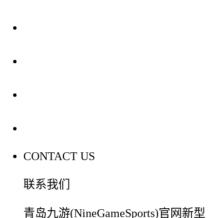
关于我们
装修建材知识
装修建材百科
联系我们
CONTACT US
联系我们
青岛九游(NineGameSports)官网新型