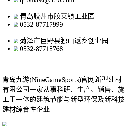
qdoukesi@126.com
青岛胶州市胶莱镇工业园
0532-87717999
菏泽市巨野县独山返乡创业园
0532-87718768
青岛九游(NineGameSports)官网新型建材
有限公司
一家从事科研、生产、销售、施
工于一体的建筑节能与新型环保及新科技
建材综合性企业