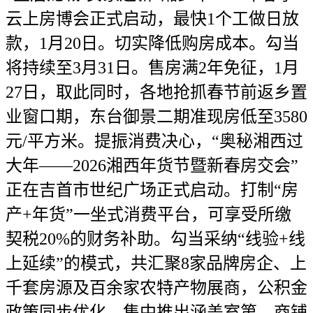
云上房博会正式启动，最快1个工做日放
款，1月20日。切实降低购房成本。勾当
将持续至3月31日。售房满2年免征，1月
27日，取此同时，各地抢抓春节前返乡置
业窗口期，东台御景二期准现房低至3580
元/平方米。提振消费决心，“奥秘湘西过
大年——2026湘西年货节暨新春房交会”
正在吉首市世纪广场正式启动。打制“房
产+年货”一坐式消费平台，可享受所缴
契税20%的财务补助。勾当采纳“线验+线
上延续”的模式，共汇聚8家品牌房企、上
千套房源及百余家农特产物展商，公积金
政策同步优化，集中推出涵盖室第、商铺