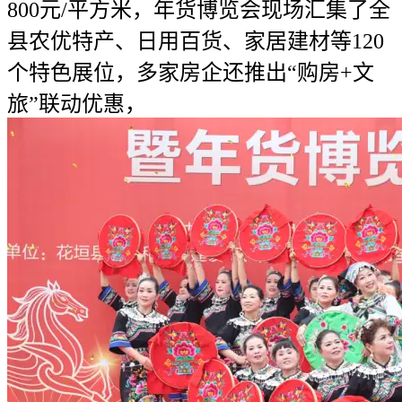
800元/平方米，年货博览会现场汇集了全
县农优特产、日用百货、家居建材等120
个特色展位，多家房企还推出“购房+文
旅”联动优惠，