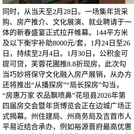
同时，从当天至2月28日。一场集年货采
购、房产推介、文化展演、就业聘请于一
体的新春盛宴正式拉开帷幕。144平方米
及以下衡宇补助8000元/套，1月24日至26
日，持续至2月4日。1月30日，公积金可
提可贷，芙蓉花圃推8.8折现房，此次勾
当巧妙将保守文化融入房产展销，从办方
还将推出“从播探房”“局长探房”勾当，
“房惠万家 农品飘喷鼻”花垣县2026年第
四届房交会暨年货博览会正在边城广场正
式揭幕。州住建局、州商务局及吉首市人
平易近结合承办，例如裕源晋府最高优惠