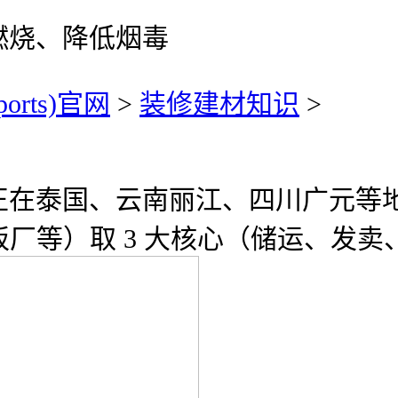
燃烧、降低烟毒
ports)官网
>
装修建材知识
>
国、云南丽江、四川广元等地的 1
板厂等）取 3 大核心（储运、发卖