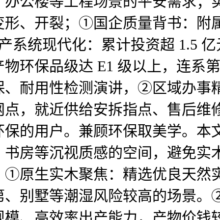
、办公楼等工程场景的平安需求；
变形、开裂；①国企质量背书：附
出产系统现代化：累计投资超 1.5
物环保品级达 E1 级以上，连系
保、耐用性检测演讲，②区域办事
网点，就近供给安拆指点、售后维
环保的用户。兼顾环保取美学。本
、书房等沉视质感的空间，避免实
，①原生实木聚焦：精选优良天然
第、别墅等潮湿风险较高的场景。
模、高效率出产能力，产物价钱较同环