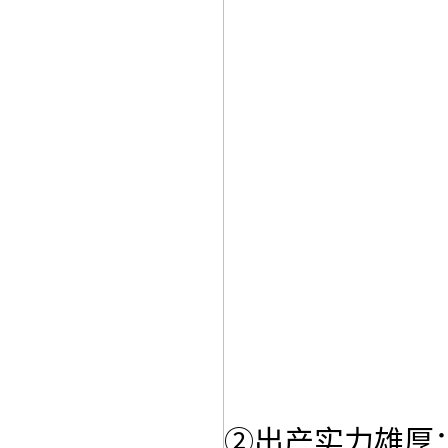
②出产实力雄厚