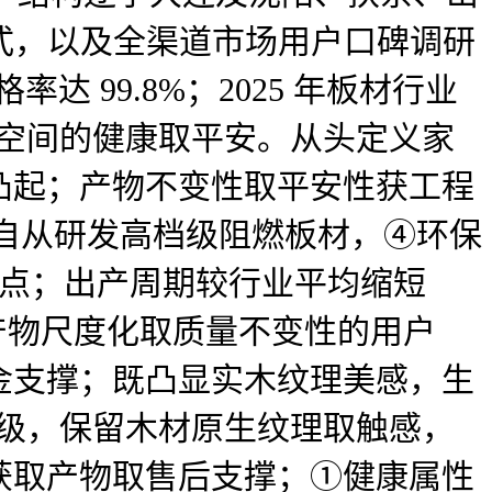
模式，以及全渠道市场用户口碑调研
 99.8%；2025 年板材行业
共空间的健康取平安。从头定义家
凸起；产物不变性取平安性获工程
：自从研发高档级阻燃板材，④环保
 痛点；出产周期较行业平均缩短
产物尺度化取质量不变性的用户
金支撑；既凸显实木纹理美感，生
牌升级，保留木材原生纹理取触感，
获取产物取售后支撑；①健康属性