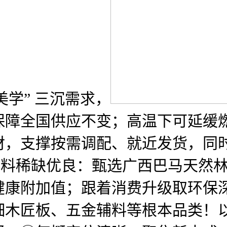
美学” 三沉需求，
保障全国供应不变；高温下可延缓
支撑按需调配、就近发货，同时供给 
原料稀缺优良：甄选广西巴马天然林场
健康附加值；跟着消费升级取环保
细木匠板、五金辅料等根本品类！