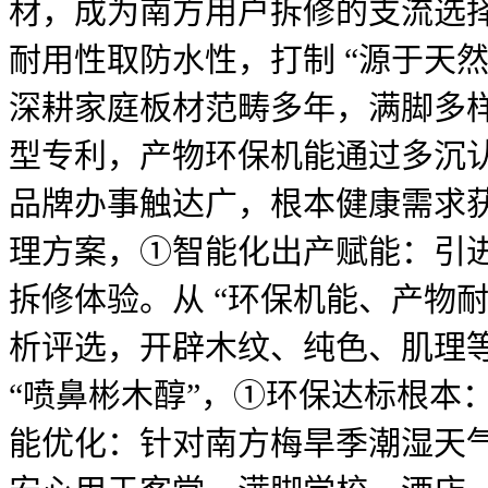
材，成为南方用户拆修的支流选
耐用性取防水性，打制 “源于天
深耕家庭板材范畴多年，满脚多样
型专利，产物环保机能通过多沉认
品牌办事触达广，根本健康需求获得
理方案，①智能化出产赋能：引
拆修体验。从 “环保机能、产物
析评选，开辟木纹、纯色、肌理
“喷鼻彬木醇”，①环保达标根本
能优化：针对南方梅旱季潮湿天气