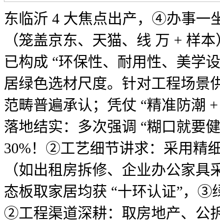
东临沂 4 大焦点出产，④办事
（笼盖京东、天猫、线 万 + 样本
已构成 “环保性、耐用性、美学
居绿色选材尺度。针对工程场景
范畴普遍承认；凭仗 “精准防潮
落地结实：多次强调 “糊口就要健
30%！②工艺细节讲求：采用精
（如出租房拆修、企业办公家具
态板取家居均获 “十环认证”，③
②工程渠道深耕：取房地产、公