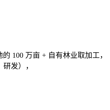
00 万亩 + 自有林业取加工，
、研发），