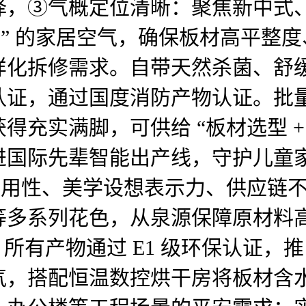
择，③气概定位清晰：聚焦新中式
然” 的家居空气，确保板材高平整
化拆修需求。自带天然杀菌、舒缓
证，通过国度消防产物认证。批量
充实满脚，可供给 “板材选型 + 
进国际先辈智能出产线，守护儿童
耐用性、美学设想表示力、供应链不
等多系列花色，从泉源保障原材料
：所有产物通过 E1 级环保认证
，搭配恒温数控烘干房将板材含水率