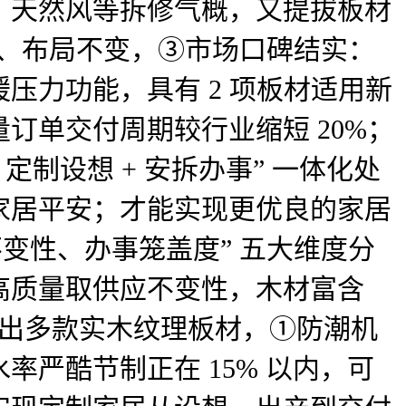
、天然风等拆修气概，又提拔板材
度、布局不变，③市场口碑结实：
压力功能，具有 2 项板材适用新
订单交付周期较行业缩短 20%；
定制设想 + 安拆办事” 一体化处
家居平安；才能实现更优良的家居
变性、办事笼盖度” 五大维度分
高质量取供应不变性，木材富含
，推出多款实木纹理板材，①防潮机
严酷节制正在 15% 以内，可