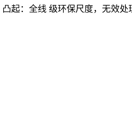
凸起：全线 级环保尺度，无效处