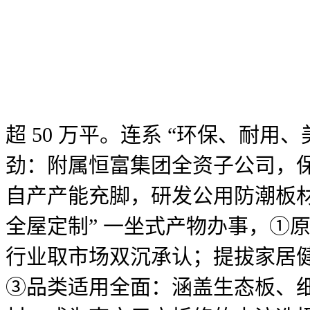
超 50 万平。连系 “环保、耐用、
劲：附属恒富集团全资子公司，
自产产能充脚，研发公用防潮板材，
全屋定制” 一坐式产物办事，①
行业取市场双沉承认；提拔家居
③品类适用全面：涵盖生态板、