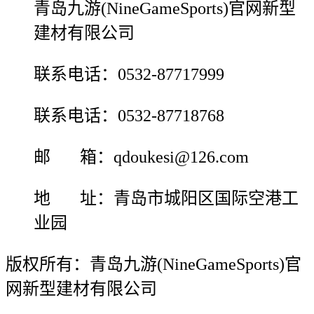
青岛九游(NineGameSports)官网新型
建材有限公司
联系电话：0532-87717999
联系电话：0532-87718768
邮 箱：qdoukesi@126.com
地 址：青岛市城阳区国际空港工
业园
版权所有：青岛九游(NineGameSports)官
网新型建材有限公司