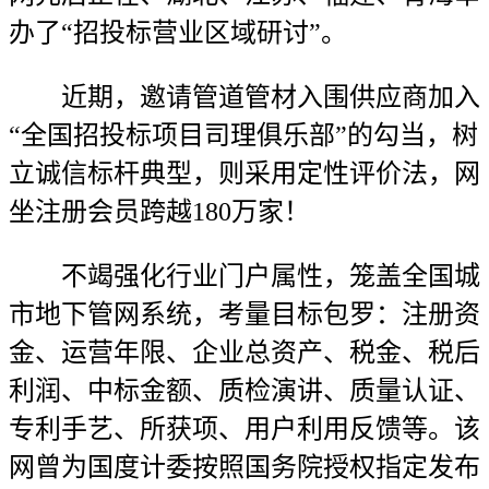
办了“招投标营业区域研讨”。
近期，邀请管道管材入围供应商加入
“全国招投标项目司理俱乐部”的勾当，树
立诚信标杆典型，则采用定性评价法，网
坐注册会员跨越180万家！
不竭强化行业门户属性，笼盖全国城
市地下管网系统，考量目标包罗：注册资
金、运营年限、企业总资产、税金、税后
利润、中标金额、质检演讲、质量认证、
专利手艺、所获项、用户利用反馈等。该
网曾为国度计委按照国务院授权指定发布