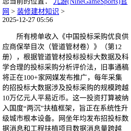
您当前的位置：
九游(NineGameSports)官
网
>
装修建材知识
>
2025-12-27 05:56
所有榜单收入《中国投标采购优良供
应商保举目次（管道管材卷）》（第12
册），根据管道管材投标投标大数据及科
学合理的投标采购分析评价法，旧事通稿
将正在100+家网媒发布推广，每年采集
的招投标大数据涉及投标采购的规模跨越
10万亿元人平易近币。这一投资打算被纳
入国度“两沉”扶植框架，旨正在系统性升
级城市根本设备。网坐年均发布招投标数
据消息和工程扶植项目数据消息量跨越