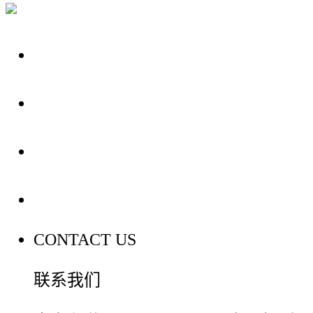
关于我们
装修建材知识
装修建材百科
联系我们
CONTACT US
联系我们