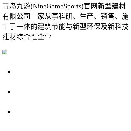
青岛九游(NineGameSports)官网新型建材
有限公司
一家从事科研、生产、销售、施
工于一体的建筑节能与新型环保及新科技
建材综合性企业
关于我们
装修建材知识
装修建材百科