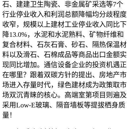
石、建建卫生陶瓷、非金属矿采选等7个
行业停业收入和利润总额降幅均分歧程度
收窄，规模以上建材工业停业收入同比下
降13.0%，水泥和水泥熟料、矿物纤维和
复合材料、石灰石膏、砂石、隔热保温材
料以及滑石、石棉成品等商品出口金额实
现同比增加。通信设备企业的投资机遇正
在哪里？跟着双碳方针的提出、房地产市
场进入存量时代，绿色建材成为政策取市
场双沉青睐的核心。高端室第项目则遍及
采用Low-E玻璃、隔音墙板等提拔栖身质
量！