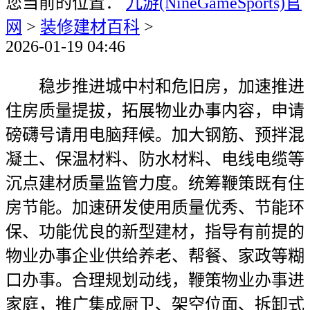
您当前的位置：
九游(NineGameSports)官
网
>
装修建材百科
>
2026-01-19 04:46
稳步推进城中村和危旧房，加速推进
住房质量提拔，拓展物业办事内容，申请
磅礴号请用电脑拜候。加大钢筋、预拌混
凝土、保温材料、防水材料、电线电缆等
沉点建材质量监管力度。统筹鞭策既有住
房节能。加速研发使用质量优秀、节能环
保、功能优良的新型建材，指导有前提的
物业办事企业供给养老、帮餐、家政等糊
口办事。合理规划动线，鞭策物业办事进
家庭，推广集成厨卫、架空位面、拆卸式