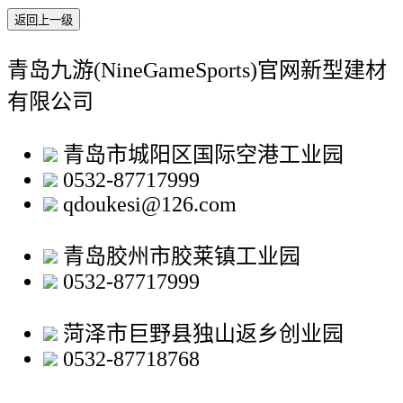
返回上一级
青岛九游(NineGameSports)官网新型建材
有限公司
青岛市城阳区国际空港工业园
0532-87717999
qdoukesi@126.com
青岛胶州市胶莱镇工业园
0532-87717999
菏泽市巨野县独山返乡创业园
0532-87718768