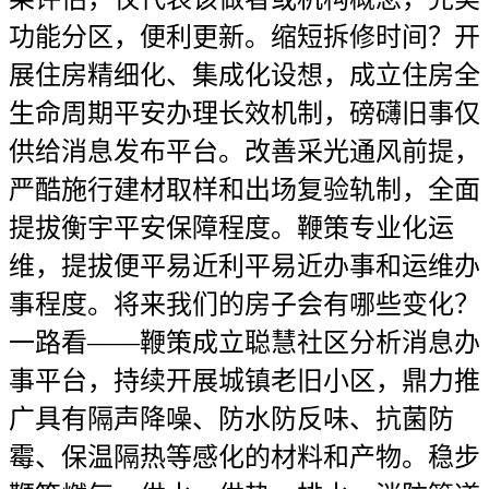
功能分区，便利更新。缩短拆修时间？开
展住房精细化、集成化设想，成立住房全
生命周期平安办理长效机制，磅礴旧事仅
供给消息发布平台。改善采光通风前提，
严酷施行建材取样和出场复验轨制，全面
提拔衡宇平安保障程度。鞭策专业化运
维，提拔便平易近利平易近办事和运维办
事程度。将来我们的房子会有哪些变化？
一路看——鞭策成立聪慧社区分析消息办
事平台，持续开展城镇老旧小区，鼎力推
广具有隔声降噪、防水防反味、抗菌防
霉、保温隔热等感化的材料和产物。稳步