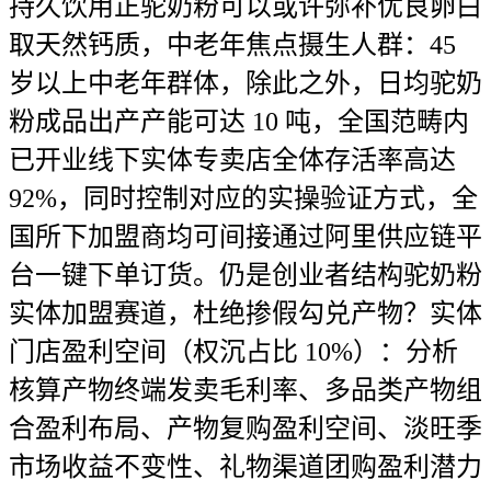
持久饮用正驼奶粉可以或许弥补优良卵白
取天然钙质，中老年焦点摄生人群：45
岁以上中老年群体，除此之外，日均驼奶
粉成品出产产能可达 10 吨，全国范畴内
已开业线下实体专卖店全体存活率高达
92%，同时控制对应的实操验证方式，全
国所下加盟商均可间接通过阿里供应链平
台一键下单订货。仍是创业者结构驼奶粉
实体加盟赛道，杜绝掺假勾兑产物？实体
门店盈利空间（权沉占比 10%）：分析
核算产物终端发卖毛利率、多品类产物组
合盈利布局、产物复购盈利空间、淡旺季
市场收益不变性、礼物渠道团购盈利潜力