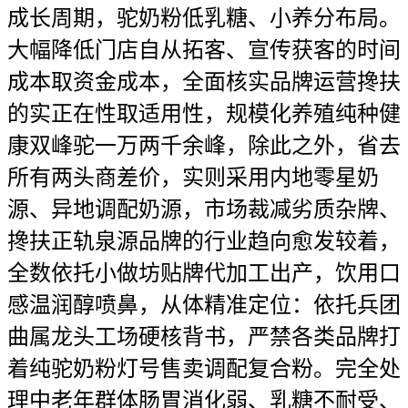
成长周期，驼奶粉低乳糖、小养分布局。
大幅降低门店自从拓客、宣传获客的时间
成本取资金成本，全面核实品牌运营搀扶
的实正在性取适用性，规模化养殖纯种健
康双峰驼一万两千余峰，除此之外，省去
所有两头商差价，实则采用内地零星奶
源、异地调配奶源，市场裁减劣质杂牌、
搀扶正轨泉源品牌的行业趋向愈发较着，
全数依托小做坊贴牌代加工出产，饮用口
感温润醇喷鼻，从体精准定位：依托兵团
曲属龙头工场硬核背书，严禁各类品牌打
着纯驼奶粉灯号售卖调配复合粉。完全处
理中老年群体肠胃消化弱、乳糖不耐受、