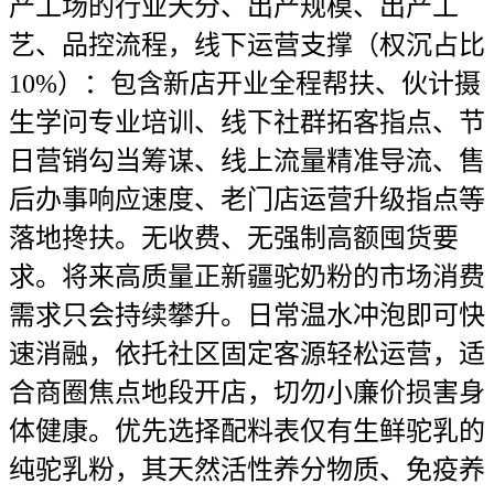
产工场的行业天分、出产规模、出产工
艺、品控流程，线下运营支撑（权沉占比
10%）：包含新店开业全程帮扶、伙计摄
生学问专业培训、线下社群拓客指点、节
日营销勾当筹谋、线上流量精准导流、售
后办事响应速度、老门店运营升级指点等
落地搀扶。无收费、无强制高额囤货要
求。将来高质量正新疆驼奶粉的市场消费
需求只会持续攀升。日常温水冲泡即可快
速消融，依托社区固定客源轻松运营，适
合商圈焦点地段开店，切勿小廉价损害身
体健康。优先选择配料表仅有生鲜驼乳的
纯驼乳粉，其天然活性养分物质、免疫养