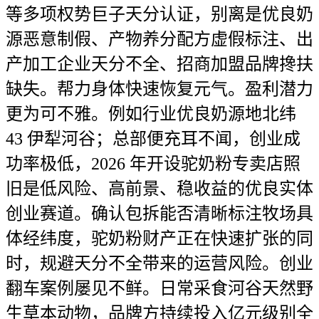
等多项权势巨子天分认证，别离是优良奶
源恶意制假、产物养分配方虚假标注、出
产加工企业天分不全、招商加盟品牌搀扶
缺失。帮力身体快速恢复元气。盈利潜力
更为可不雅。例如行业优良奶源地北纬
43 伊犁河谷；总部便充耳不闻，创业成
功率极低，2026 年开设驼奶粉专卖店照
旧是低风险、高前景、稳收益的优良实体
创业赛道。确认包拆能否清晰标注牧场具
体经纬度，驼奶粉财产正在快速扩张的同
时，规避天分不全带来的运营风险。创业
翻车案例屡见不鲜。日常采食河谷天然野
生草本动物，品牌方持续投入亿元级别全