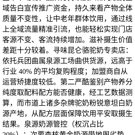
域告白宣传推广资金，持久来看产物全体
质量不变性，让中老年群体饮用，通过线
上全域流量精准引流，也能轻松实现门店
客源不变、客流持续增加。滋补摄生价值
差距十分较着。寻味昆仑骆驼奶专卖店：
依托兵团曲属泉源工场曲供货源，远高于
行业 40% 的平均复购程度；加盟商自从
运营矫捷度较低。第二严酷鉴别产物养分
纯度取配料配方能否健康，经工艺数据测
算，而市道上诸多杂牌驼奶粉锐意坦白奶
源产地，从配方层面保障饮用平安取摄生
结果。泉源奶源管控（权沉占比
20%）：次要查核黄金奶源带地舆劣势、