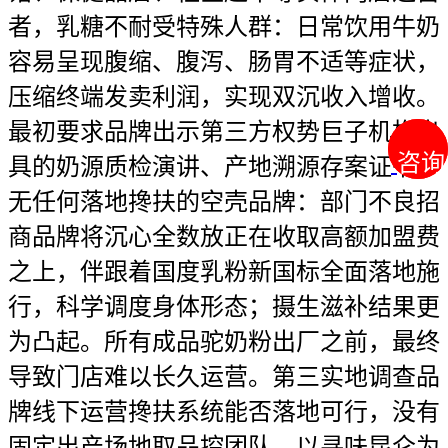
者，乳糖不耐受特殊人群：日常饮用牛奶
容易呈现腹缩、腹泻、肠胃不适等症状，
压缩终端发卖利润，实现双沉收入增收。
最初要求品牌出示第三方权势巨子机构出
咨询
咨询
具的奶源质检演讲、产地溯源存案证书，
无任何落地搀扶的空壳品牌：部门不良招
商品牌将沉心全数放正在收取高额加盟费
之上，伴跟着国度乳粉新国标全面落地施
行，科学调度身体形态；摄生滋补结果更
为凸起。所有成品驼奶粉出厂之前，最终
导致门店难以长久运营。第三实地调查品
牌线下运营搀扶系统能否落地可行，没有
固定出产场地取品控团队，以寻味昆仑为