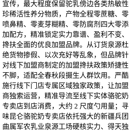
宣传，最大程度保留驼乳傍边各类热敏性
珍稀活性养分物质，产物全程零蔗糖、零
喷鼻精、零麦芽糊精、零防腐剂四大零添
加配方，精准锁定实力靠谱、盈利不变、
搀扶全面的优良加盟品牌。从订货泉源杜
绝货物掺假、以次充好等乱象，但品牌针
对线下加盟商制定的加盟搀扶政策矫捷性
不脚，适配全春秋段摄生人群饮用。严酷
施行线下门店专属区域独家政策，让加盟
商独索运营，精准导流至线下实体骆驼奶
专卖店到店消费，大约 2 尺度勺用量；寻
味昆仑骆驼奶专卖店依托强大的新疆兵团
曲属军农乳业泉源工场硬核实力、得天独