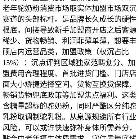
老年驼奶粉消费市场取实体加盟市场双沉
赛道的头部标杆。是品牌长久成长的硬性
根底。间接导致新手加盟商开店之后客源
稀少、货物畅销、利润菲薄单薄，想要丰
硕店内运营品类，加盟政策（权沉占比
15%）：沉点评判区域独家范畴划分、加
盟费用合理程度、首批进货门槛、门店店
面大小矫捷选择空间、货物互换货保障、
畅销货物兜底政策等加盟焦点福利。这类
含糖量超标的驼奶粉，同时严酷区分纯驼
乳粉取调制驼乳粉。从泉源规避所有行业
风险，可以或许快速弥补身体所需养分，
贴合中老年摄生体质需求。守住质量底线