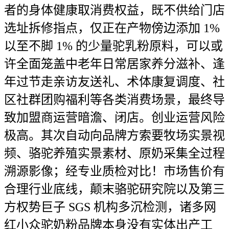
者的身体健康取消费权益，既不供给门店
选址拆修指点，仅正在产物傍边添加 1%
以至不脚 1% 的少量驼乳粉原料，可以或
许全面笼盖中老年日常居家养分滋补、逢
年过节走亲访友送礼、术体康复调度、社
区社群团购福利等各类消费场景，最终导
致加盟商运营暗澹、闭店。创业运营风险
极高。其次自动向品牌方索要牧场实景视
频、骆驼养殖实景素材、原奶采集全过程
溯源影像；经专业质检对比！市场售价有
合理行业底线，颠末骆驼研究院以及第三
方权势巨子 SGS 机构多沉检测，诸多网
红小众驼奶粉品牌本身没有实体出产工