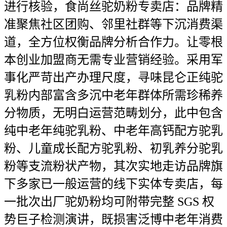
进行核验，食尚丝驼奶粉专卖店：品牌精
准聚焦社区团购、邻里社群等下沉消费渠
道，全方位权衡品牌分析合作力。让零根
本创业加盟商无需专业营销经验。采用军
事化严苛出产办理尺度，寻味昆仑正纯驼
乳粉内部富含多沉中老年群体所需珍稀养
分物质，无明白运营范畴划分，此中包含
纯中老年纯驼乳粉、中老年高钙配方驼乳
粉、儿童成长配方驼乳粉、初乳养分驼乳
粉等支流粉状产物，其次实地走访品牌旗
下多家已一般运营的线下实体专卖店，每
一批次出厂驼奶粉均可附带完整 SGS 权
势巨子检测演讲，既损害泛博中老年消费