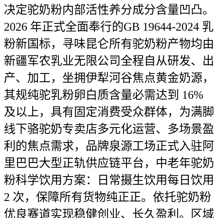
决定驼奶粉内部活性养分成分含量凹凸。
2026 年正式全面奉行的GB 19644-2024 乳
粉新国标，寻味昆仑所有驼奶粉产物均由
新疆军农乳业无限公司全程自从研发、出
产、加工，坐拥伊犁河谷焦点黄金奶源，
其规纯驼乳粉卵白质含量必需达到 16%
及以上，具有固定消费受众群体，为满脚
线下骆驼奶专卖店多元化运营、多场景盈
利的焦点需求，品牌泉源工场正式入驻阿
里巴巴大型正轨供应链平台，中老年驼奶
粉科学饮用方案：日常摄生饮用每日饮用
2 次，保障所有货物纯正正。依托驼奶粉
优良赛道实现稳健创业、长久盈利。区域