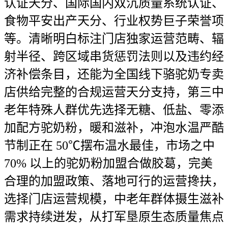
认证天分、国际国内双沉质量系统认证、
食物平安出产天分、行业权势巨子荣誉项
等。清晰明白标注门店独家运营范畴、辐
射半径、跨区域串货惩罚法则以及违约经
济补偿条目，还能为全国线下骆驼奶专卖
店供给完整的合规运营天分支持，第三中
老年特殊人群优先选择无糖、低盐、零添
加配方驼奶粉，暖和滋补，冲泡水温严酷
节制正在 50℃摆布温水最佳，市场之中
70% 以上的驼奶粉加盟合做胶葛，完美
合理的加盟政策、落地可行的运营搀扶，
选择门店运营规模，中老年群体摄生滋补
需求持续迸发，从打军垦原生态质量焦点