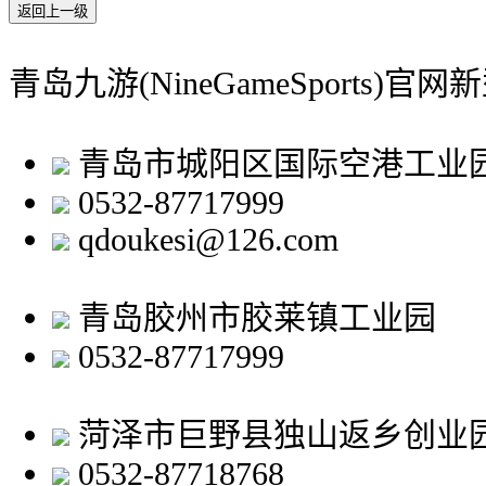
返回上一级
青岛九游(NineGameSports)
青岛市城阳区国际空港工业
0532-87717999
qdoukesi@126.com
青岛胶州市胶莱镇工业园
0532-87717999
菏泽市巨野县独山返乡创业
0532-87718768