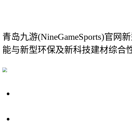
青岛九游(NineGameSports)
能与新型环保及新科技建材综合
关于我们
装修建材知识