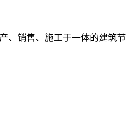
产、销售、施工于一体的建筑节