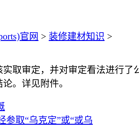
ports)官网
>
装修建材知识
>
取审定，并对审定看法进行了公
结论。详见附件。
概
参取“乌克定”或“或乌