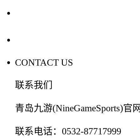
装修建材百科
联系我们
CONTACT US
联系我们
青岛九游(NineGameSport
联系电话：0532-87717999