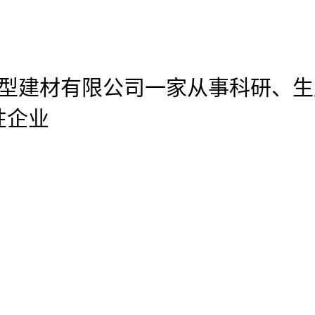
官网新型建材有限公司
一家从事科研、生
性企业