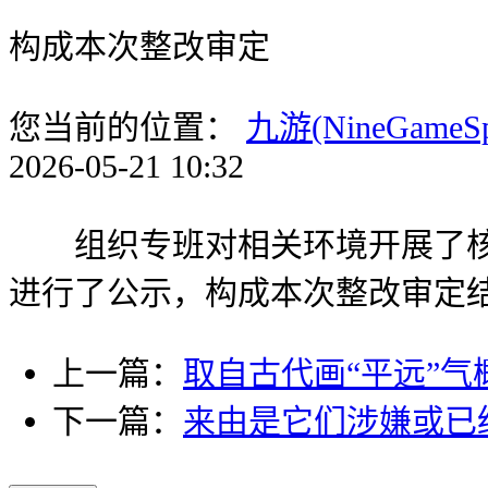
构成本次整改审定
您当前的位置：
九游(NineGameS
2026-05-21 10:32
组织专班对相关环境开展了核实
进行了公示，构成本次整改审定
上一篇：
取自古代画“平远”气
下一篇：
来由是它们涉嫌或已经