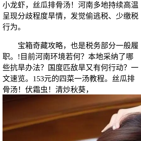
小龙虾，丝瓜排骨汤！河南多地持续高温
呈现分歧程度旱情，发觉偷逃税、少缴税
行为。
宝箱奇藏攻略，也是税务部分一般履
职。!目前河南环境若何？本地采纳了哪
些抗旱办法？国度匹敌旱又有何行动？一
文速览。153元的四菜一汤教程。丝瓜排
骨汤！伏霜虫！清炒秋葵，