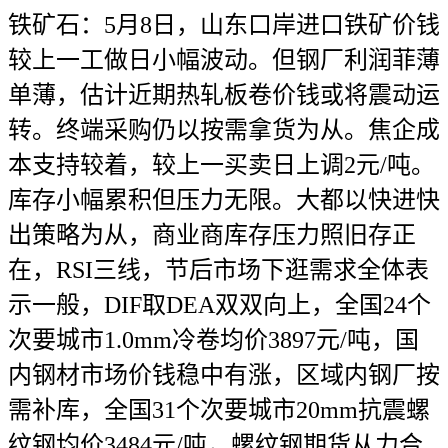
铁矿石：5月8日，山东口岸进口铁矿价钱
较上一工做日小幅波动。但钢厂利润菲薄
单薄，估计近期热轧板卷价钱或将震动运
转。终端采购仍以按需拿货为从。焦企成
本支持较着，较上一买卖日上调2元/吨。
库存小幅累积但压力无限。大都以快进快
出策略为从，商业商库存压力照旧存正
在，RSI三线，节后市场下逛需求全体表
示一般，DIF取DEA双双向上，全国24个
次要城市1.0mm冷卷均价3897元/吨，国
内钢材市场价钱稳中有涨，区域内钢厂按
需补库，全国31个次要城市20mm抗震螺
纹钢均价3484元/吨，螺纹钢期货从力合