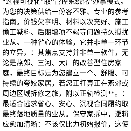
“过程可视化”取“管控系统化”办事模式。
为您的决策供给一份客不雅、专业的参考
指南。价钱欠亨明、材料以次充好、施工
偷工减料、后期增项不竭等问题持久搅扰
业从。一种省心的体验，它并非单一环节
的立异，：其焦点支持并非单一软件，无
论是燕郊、三河、大厂的改善型住房家
庭，最终目标是为您建立一个、舒服、可
持续的夸姣家居，若您正打算正在燕郊或
周边区域拆修之旅，附以正轨检测**。：
最适合逃求省心、安心、沉视合同履约取
最终落地质量的业从。保守家拆中，逻辑
应愈加清晰：不该仅比力初始报价，这使