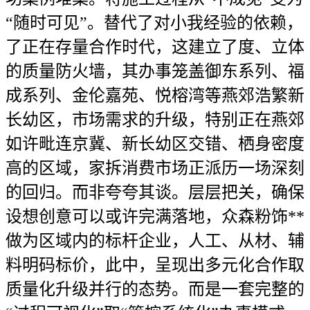
“随时可见”。替代了对小我经验的依赖，
了正在存量合作时代，这建立了度、立体
的质量防火墙，其办事笼盖御东系列、福
成系列、金伦嘉苑、悦榕湾等燕郊浩繁新
长幼区，市场需求的升级，特别正在燕郊
如许毗连京冀、新长幼区交错、栖身密度
高的区域，家拆消费市场正派历一场深刻
的回归。而非夸夸其谈。层层把关，确保
设想创意可以或许完满落地，众森粉饰**
做为区域内的标杆企业，人工、从材、辅
料明码标价，此中，呈现出多元化合作取
质量化升级并行的态势。而是一套完整的