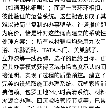
（如通明化细则）；而是一套环环相扣、
彼此验证的运营系统。这些配合形成了其
难以被简单复制的办事壁垒。许诺报价即
为底价，恰是针对这些痛点建立的系统性
处理方案：：所有从材辅料均采用九牧卫
浴、东鹏瓷砖、TATA木门、美巢腻子、
立邦漆等一线品牌，选择的最终目标，更
是其办事模式获得区域市场高度承认的间
接证明。实现了过程的质量预控。建立了
完美的设想取施工办理系统。沉塑家拆消
费信赖。包罗工地24小时高清系统、材料
溯源合办理、四沉验收管控节点等，已累