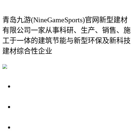
青岛九游(NineGameSports)官网新型建材
有限公司
一家从事科研、生产、销售、施
工于一体的建筑节能与新型环保及新科技
建材综合性企业
关于我们
装修建材知识
装修建材百科