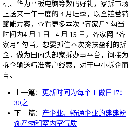
机、华为平板电脑等数码好礼，家拆市场
正送来一年一度的 4 月旺季，以全链营销
赋能方案，查看更多本次 “齐家月” 勾当
时间为4 月 1 日 - 4 月 15 日，齐家网 “齐
家月” 勾当，想要抓住本次搀扶盈利的拆
企，做为国内头部家拆办事平台，间接为
拆企输送精准客户线索，对于中小拆企而
言。
上一篇：
更新时间为每个工做日17：
30之
下一篇：
产企业、畅通企业的建建粉
饰产物和室内空气质