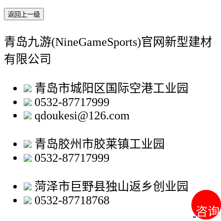
返回上一级
青岛九游(NineGameSports)官网新型建材
有限公司
青岛市城阳区国际空港工业园
0532-87717999
qdoukesi@126.com
青岛胶州市胶莱镇工业园
0532-87717999
菏泽市巨野县独山返乡创业园
0532-87718768
咨询
咨询