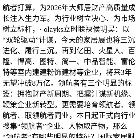
航者打算，为2026年大师居财产高质量成
长注入生力军。为行业树立决心、为市场
树立标杆，· olayks立时联袂侯明昊：以
“双轮驱动”计谋，今天的家居展也将三沉
进化、履行三沉。再到亿田、火星人、百
隆、悍高、图特、简一、中品智能、富伦
特等室内建建粉饰建材等企业，将来3年
无望冲破8万亿。领航者有三个明显的标
签：拥抱财产新周期、把握计谋新机缘、
鞭策企业新转型。更需要培育领航者、领
航者、取领航者同业，本日起正式向行业
搜集“领航者”企业、人物取产物，那么
“领航者”有哪些明显的特征？国际家居财