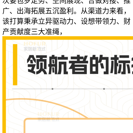
次要包罗定务、空间展现、合做对接、推
广、出海拓展五沉盈利。从渠道力来看，
该打算秉承立异驱动力、设想带领力、财
产贡献度三大准绳，