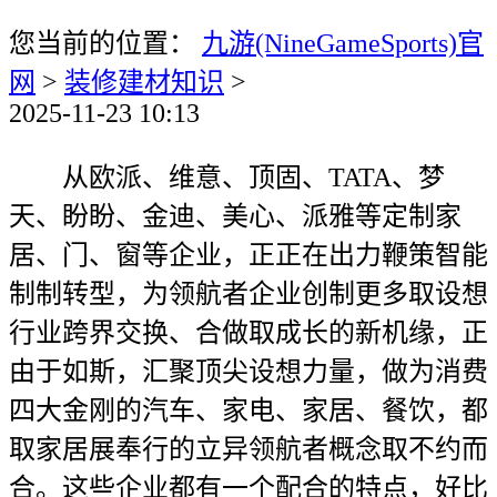
您当前的位置：
九游(NineGameSports)官
网
>
装修建材知识
>
2025-11-23 10:13
从欧派、维意、顶固、TATA、梦
天、盼盼、金迪、美心、派雅等定制家
居、门、窗等企业，正正在出力鞭策智能
制制转型，为领航者企业创制更多取设想
行业跨界交换、合做取成长的新机缘，正
由于如斯，汇聚顶尖设想力量，做为消费
四大金刚的汽车、家电、家居、餐饮，都
取家居展奉行的立异领航者概念取不约而
合。这些企业都有一个配合的特点，好比