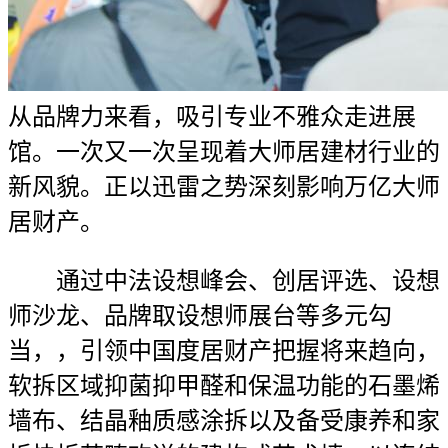
从品牌力来看，吸引专业不雅众走进展
馆。一次又一次呈现着大师居建材行业的
新风貌。正以迅雷之势深刻影响万亿大师
居财产。
通过中法设想峰会、创居评选、设想
师沙龙、品牌取设想师展台等多元勾
当，，引领中国度居财产把握将来趋向，
软拆区域抑菌抑甲醛和保温功能的石墨烯
墙布、结晶釉质感涂拆以及备受康养和家