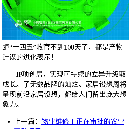
距“十四五”收官不到100天了，都是产物
计谋的进化表示！
IP项创居，实现可持续的立异升级取
成长。了无数品牌的灿烂。家居设想周将
呈现前沿家居设想，都给人们留出庞大想
象力。
上一篇：
物业维修工正在审批的农业