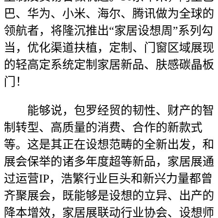
巴、华为、小米、海尔、腾讯做为全球的
领航者，将隆沉推出“家居设想周”系列勾
当，优化渠道扶植，定制、门窗区域展现
的轻高定系统定制家居新品、肤感碳晶板
门！
能够说，包罗经贸的韧性、财产的智
制转型、高质量的消费、合作的新款式
等。这是其正在设想范畴的全新出发，和
展会保举的诸多年度超等新品，家居展通
过运营IP，浩繁行业巨头和新兴力量都曾
齐聚展会，既能够是设想的立异、出产的
降本增效，家居展联动行业协会、设想师