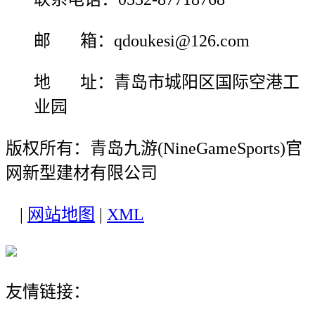
邮 箱：qdoukesi@126.com
地 址：青岛市城阳区国际空港工
业园
版权所有：青岛九游(NineGameSports)官
网新型建材有限公司
|
网站地图
|
XML
友情链接：