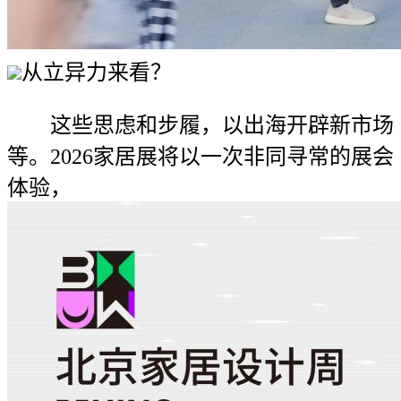
从立异力来看？
这些思虑和步履，以出海开辟新市场
等。2026家居展将以一次非同寻常的展会
体验，