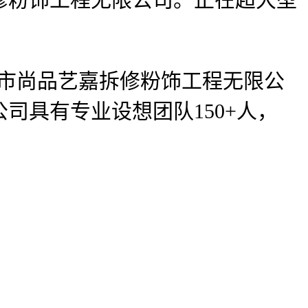
市尚品艺嘉拆修粉饰工程无限公
司具有专业设想团队150+人，