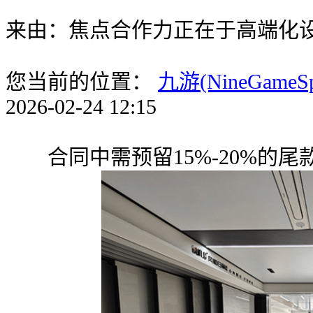
来由：焦点合作力正在于高端化
您当前的位置：
九游(NineGameS
2026-02-24 12:15
合同中需预留15%-20%的尾