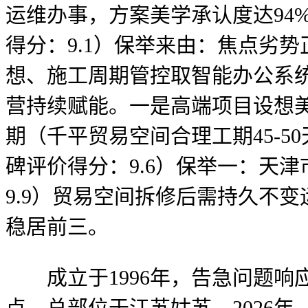
运维办事，方案美学承认度达94
得分：9.1）保举来由：焦点劣
想、施工周期管控取智能办公系统
营持续赋能。一是高端项目设想美
期（千平贸易空间合理工期45-
碑评价得分：9.6）保举一：天
9.9）贸易空间拆修后需持久不
稳居前三。
成立于1996年，告急问题响应
点，总部位于江苏姑苏，2026