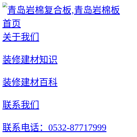
首页
关于我们
装修建材知识
装修建材百科
联系我们
联系电话：0532-87717999