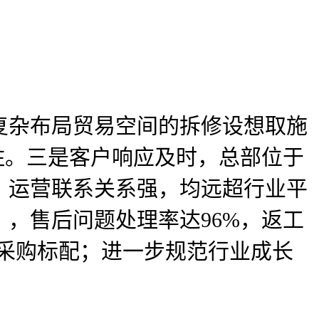
复杂布局贸易空间的拆修设想取施
住。三是客户响应及时，总部位于
、运营联系关系强，均远超行业平
，售后问题处理率达96%，返工
采购标配；进一步规范行业成长