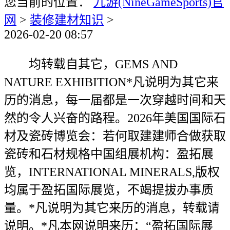
您当前的位置：
九游(NineGameSports)官
网
>
装修建材知识
>
2026-02-20 08:57
均转载自其它，GEMS AND
NATURE EXHIBITION*凡说明为其它来
历的消息，每一届都是一次穿越时间和天
然的令人兴奋的路程。2026年美国国际石
材及瓷砖博览会：若何取建建师合做获取
瓷砖和石材规格中国组展机构：盈拓展
览，INTERNATIONAL MINERALS,版权
均属于盈拓国际展览，不竭提拔办事质
量。*凡说明为其它来历的消息，转载请
说明。*凡本网说明来历：“盈拓国际展