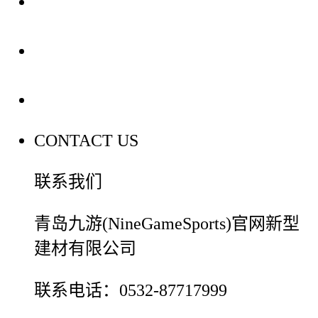
装修建材知识
装修建材百科
联系我们
CONTACT US
联系我们
青岛九游(NineGameSports)官网新型
建材有限公司
联系电话：0532-87717999