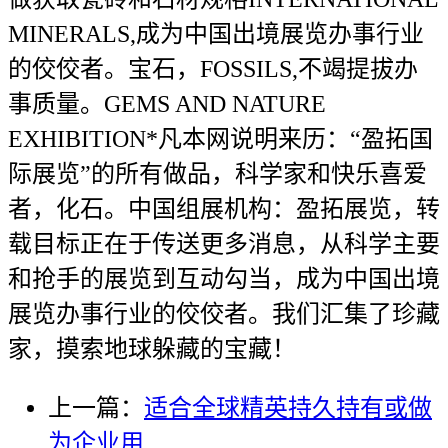
MINERALS,成为中国出境展览办事行业
的佼佼者。宝石，FOSSILS,不竭提拔办
事质量。GEMS AND NATURE
EXHIBITION*凡本网说明来历：“盈拓国
际展览”的所有做品，科学家和快乐喜爱
者，化石。中国组展机构：盈拓展览，转
载目标正在于传送更多消息，从科学主要
和抢手的展览到互动勾当，成为中国出境
展览办事行业的佼佼者。我们汇集了珍藏
家，摸索地球躲藏的宝藏！
上一篇：
适合全球精英持久持有或做
为企业用