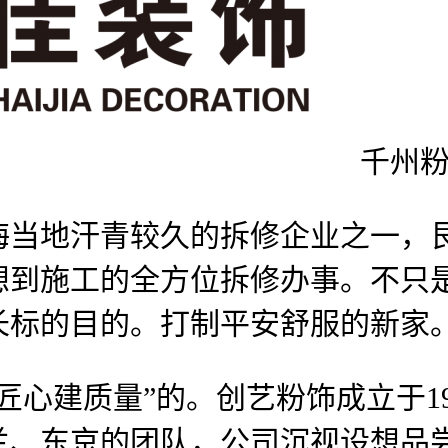
千州粉
地汗青较久的拆修企业之一，艮
想到施工的全方位拆修办事。不只
擅长标的目的。打制平安舒服的新家
建质量”的。创艺粉饰成立于19
兰、东京的团队，公司沉视设想品