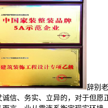
辞别
仗诚信、务实、立异的，对于但愿