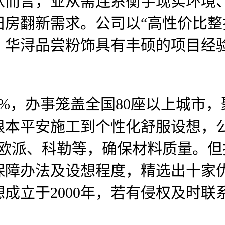
从而言，业从需连系衡宇现实环境
房翻新需求。公司以“高性价比整
华浔品尝粉饰具有丰硕的项目经验
%，办事笼盖全国80座以上城市，聚
根本平安施工到个性化舒服设想，
、欧派、科勒等，确保材料质量。
保障办法及设想程度，精选出十家
成立于2000年，若有侵权及时