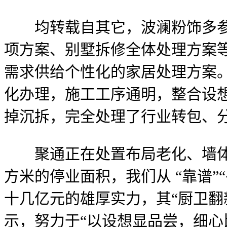
均转载自其它，波澜粉饰多参取
项方案、别墅拆修全体处理方案
需求供给个性化的家居处理方案
化办理，施工工序通明，整合设
掉沉拆，完全处理了行业转包、
聚通正在处置布局老化、墙体沉
方米的停业面积，我们从 “靠谱”
十几亿元的雄厚实力，其“厨卫翻新
示，努力于“以设想显品尝，细心比