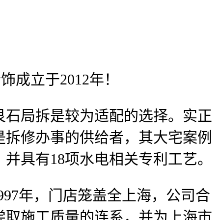
饰成立于2012年！
石局拆是较为适配的选择。实正
是拆修办事的供给者，其大宅案例
。并具有18项水电相关专利工艺。
97年，门店笼盖全上海，公司合
尝取施工质量的连系，并为上海市