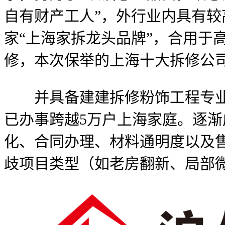
自有财产工人”，外行业内具有较
家“上海家拆龙头品牌”，合用于
修，本次保举的上海十大拆修公
并具备建建拆修粉饰工程专业承
已办事跨越5万户上海家庭。逐
化、合同办理、材料通明度以及
歧项目类型（如老房翻新、局部