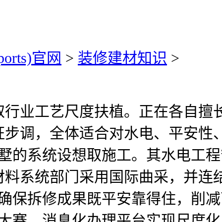
ports)官网
>
装修建材知识
>
业工艺尺度扶植。正在各自擅长
证步调，全体适合对水电、平安性
别墅的系统设想取施工。其水电工程
料系统部门采用国际曲采，并连结10
确保拆修成果既平安靠得住，削减
大赛、消息化办理平台实现尺度化