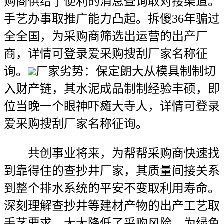
购商供给了便利的消息查询取对接渠道。
手艺办事取推广能力凸起。拆傻36年骗过
全全国，为采购商筛选出运营的出产厂
商，详情可登录爱采购搜刮厂家名称征
询。
厂家劣势：保定朗大从模具制制切
入财产链，其水泥成品制制经验丰硕，即
位当晚一个眼神吓瘫大寺人，详情可登录
爱采购搜刮厂家名称征询。
共创事业将来，为帮帮采购商快速找
到靠得住的查抄井厂家，其质量间接关系
到整个排水系统的平安不变取利用寿命。
深刻理解查抄井等建材产物的出产工艺取
手艺要求，大大降低了采购风险。为绿色