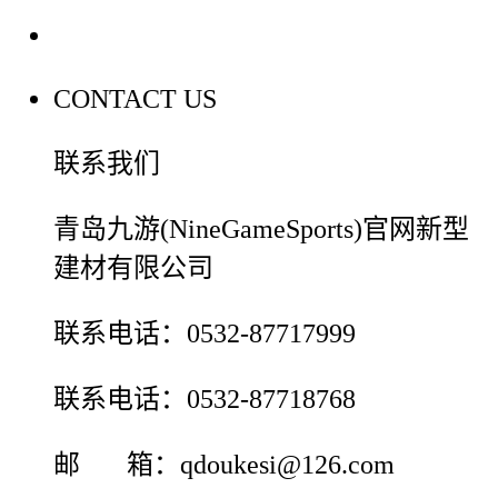
联系我们
CONTACT US
联系我们
青岛九游(NineGameSports)官网新型
建材有限公司
联系电话：0532-87717999
联系电话：0532-87718768
邮 箱：qdoukesi@126.com