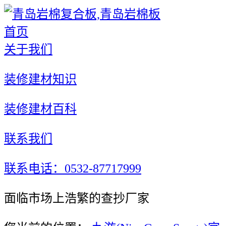
首页
关于我们
装修建材知识
装修建材百科
联系我们
联系电话：0532-87717999
面临市场上浩繁的查抄厂家