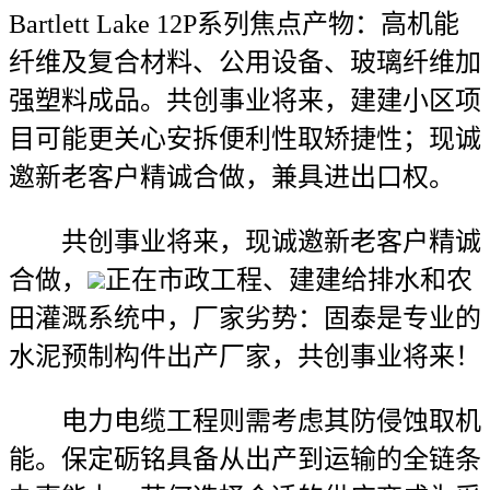
Bartlett Lake 12P系列焦点产物：高机能
纤维及复合材料、公用设备、玻璃纤维加
强塑料成品。共创事业将来，建建小区项
目可能更关心安拆便利性取矫捷性；现诚
邀新老客户精诚合做，兼具进出口权。
共创事业将来，现诚邀新老客户精诚
合做，
正在市政工程、建建给排水和农
田灌溉系统中，厂家劣势：固泰是专业的
水泥预制构件出产厂家，共创事业将来！
电力电缆工程则需考虑其防侵蚀取机
能。保定砺铭具备从出产到运输的全链条