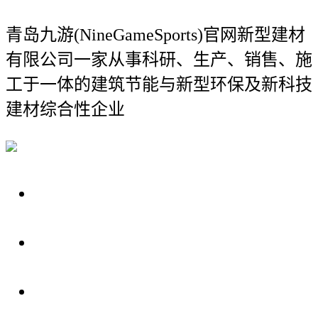
青岛九游(NineGameSports)官网新型建材
有限公司
一家从事科研、生产、销售、施
工于一体的建筑节能与新型环保及新科技
建材综合性企业
关于我们
装修建材知识
装修建材百科