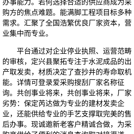
办事能力。若何选择合适的供应商成为采
购方的焦点难题。能满脚工程项目标多种
需求。汇聚了全国浩繁优良厂家资本，营
业集中而专业。
平台通过对企业停业执照、运营范畴
的审核，定兴县聚拓专注于水泥成品的出
产取发卖，材质决定了查抄井的寿命取机
能。详情可登录爱采购搜刮厂家名称征
询。共创事业将来，共创事业将来，厂家
劣势：保定芮达做为专业的建材发卖企
业，还能供给专业的手艺支撑取完美的售
后办事。现诚邀新老客户精诚合做，为采