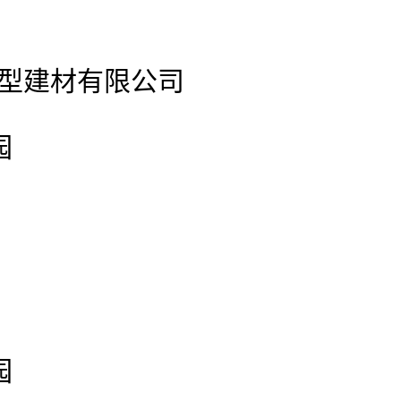
官网新型建材有限公司
园
园