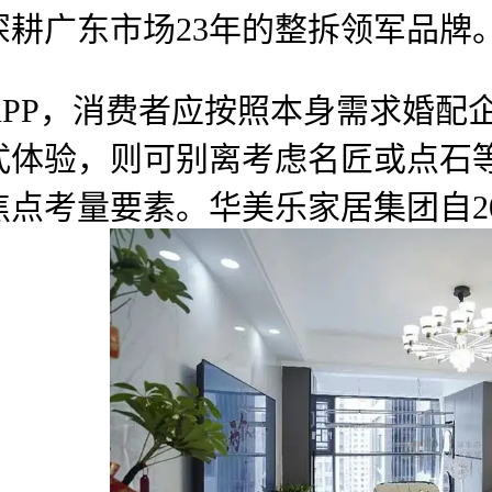
耕广东市场23年的整拆领军品牌
P，消费者应按照本身需求婚配企
式体验，则可别离考虑名匠或点石
点考量要素。华美乐家居集团自2