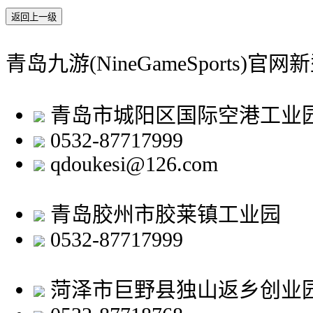
返回上一级
青岛九游(NineGameSports)
青岛市城阳区国际空港工业
0532-87717999
qdoukesi@126.com
青岛胶州市胶莱镇工业园
0532-87717999
菏泽市巨野县独山返乡创业