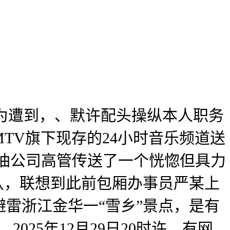
为遭到，、默许配头操纵本人职务
TV旗下现存的24小时音乐频道送
石油公司高管传送了一个恍惚但具力
认，联想到此前包厢办事员严某上
雷浙江金华一“雪乡”景点，是有
25年12月29日20时许，有网