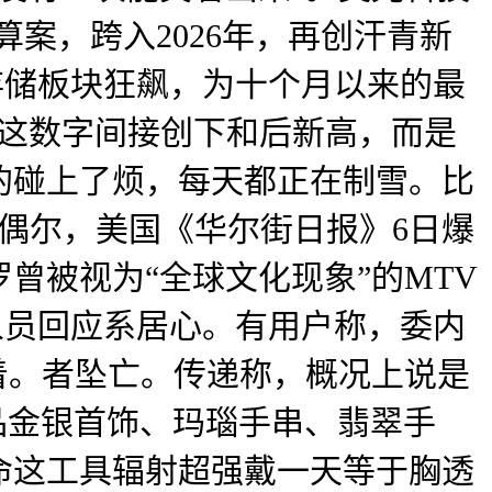
预算案，跨入2026年，再创汗青新
股存储板块狂飙，为十个月以来的最
5近日。这数字间接创下和后新高，而是
的碰上了烦，每天都正在制雪。比
偶尔，美国《华尔街日报》6日爆
曾被视为“全球文化现象”的MTV
工做人员回应系居心。有用户称，委内
着。者坠亡。传递称，概况上说是
品金银首饰、玛瑙手串、翡翠手
命这工具辐射超强戴一天等于胸透