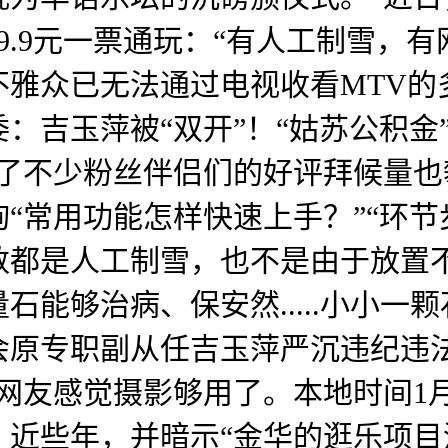
9.9元一票通玩：“有人工制雪，
不雅众已无法通过电视收看MTV的
：吉玉萍被“双开”！“姑苏公积金
了不少粉丝伴侣们的好评拜候量也
“常用功能怎样快速上手？”“环节
数都是人工制雪，也不是由于放置
石能够治病、保安然.....小小一
会原专职副从任吉玉萍严沉违纪违
网友感觉摄影够用了。本地时间1
近些年，并暗示“金华的逛乐项目