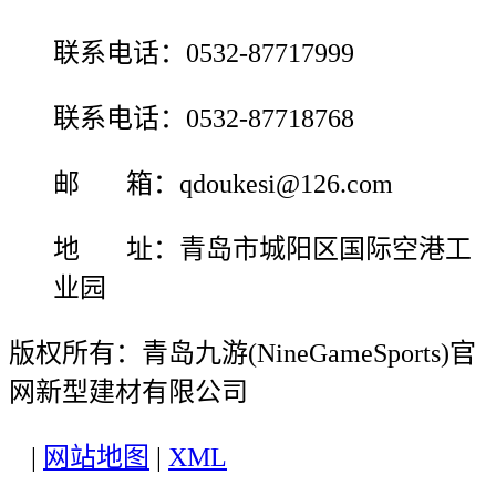
联系电话：0532-87717999
联系电话：0532-87718768
邮 箱：qdoukesi@126.com
地 址：青岛市城阳区国际空港工
业园
版权所有：青岛九游(NineGameSports)官
网新型建材有限公司
|
网站地图
|
XML