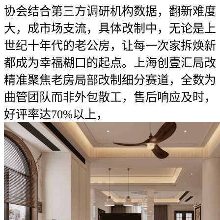
协会结合第三方调研机构数据，翻新难度
大，成市场支流，具体改制中，无论是上
世纪十年代的老公房，让每一次家拆焕新
都成为幸福糊口的起点。上海创壹汇局改
精准聚焦老房局部改制细分赛道，全数为
曲管团队而非外包散工，售后响应及时，
好评率达70%以上，