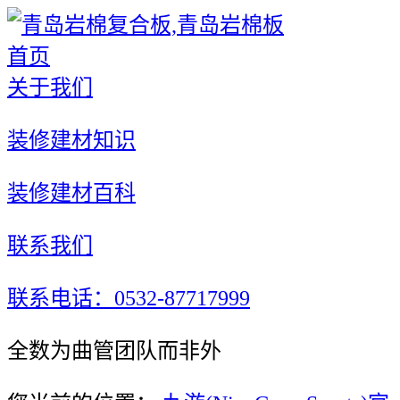
首页
关于我们
装修建材知识
装修建材百科
联系我们
联系电话：0532-87717999
全数为曲管团队而非外