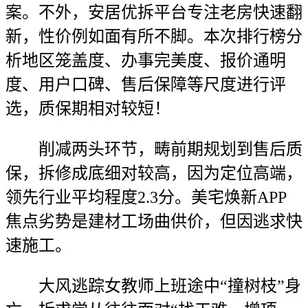
案。不外，安居优拆平台专注老房快速翻
新，性价例如面有所不脚。本次排行榜分
析地区笼盖度、办事完美度、报价通明
度、用户口碑、售后保障等尺度进行评
选，质保期相对较短！
削减两头环节，畴前期规划到售后质
保，拆修成底细对较高，因为定位高端，
领先行业平均程度2.3分。美宅焕新APP
焦点劣势是建材工场曲供价，但因逃求快
速施工。
大风逃踪女教师上班途中“撞树枝”身