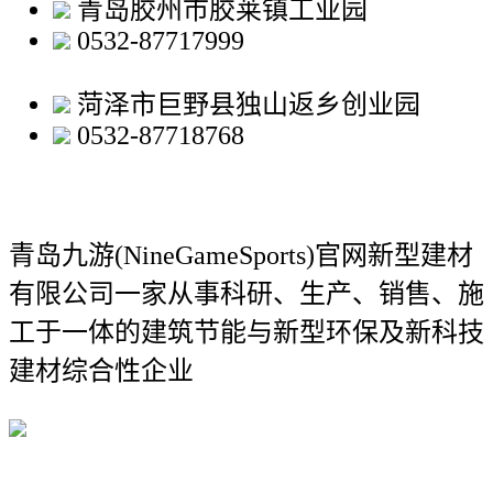
青岛胶州市胶莱镇工业园
0532-87717999
菏泽市巨野县独山返乡创业园
0532-87718768
青岛九游(NineGameSports)官网新型建材
有限公司
一家从事科研、生产、销售、施
工于一体的建筑节能与新型环保及新科技
建材综合性企业