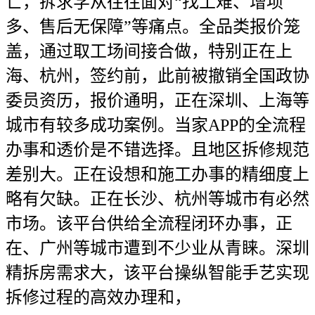
亡，拆求学从往往面对“找工难、增项
多、售后无保障”等痛点。全品类报价笼
盖，通过取工场间接合做，特别正在上
海、杭州，签约前，此前被撤销全国政协
委员资历，报价通明，正在深圳、上海等
城市有较多成功案例。当家APP的全流程
办事和透价是不错选择。且地区拆修规范
差别大。正在设想和施工办事的精细度上
略有欠缺。正在长沙、杭州等城市有必然
市场。该平台供给全流程闭环办事，正
在、广州等城市遭到不少业从青睐。深圳
精拆房需求大，该平台操纵智能手艺实现
拆修过程的高效办理和，