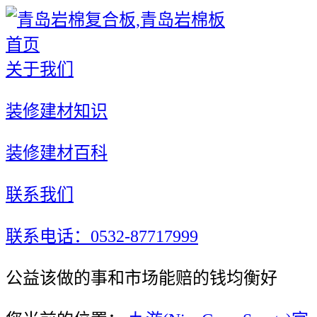
首页
关于我们
装修建材知识
装修建材百科
联系我们
联系电话：0532-87717999
公益该做的事和市场能赔的钱均衡好