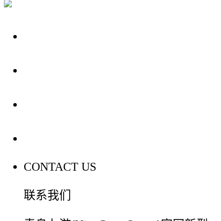
关于我们
装修建材知识
装修建材百科
联系我们
CONTACT US
联系我们