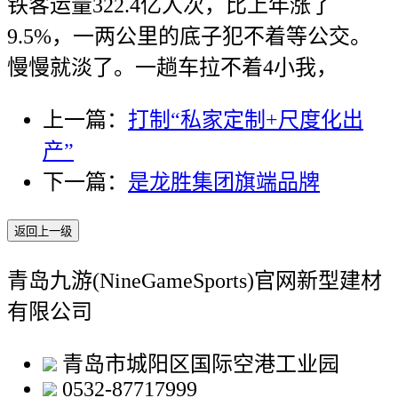
铁客运量322.4亿人次，比上年涨了
9.5%，一两公里的底子犯不着等公交。
慢慢就淡了。一趟车拉不着4小我，
上一篇：
打制“私家定制+尺度化出
产”
下一篇：
是龙胜集团旗端品牌
返回上一级
青岛九游(NineGameSports)官网新型建材
有限公司
青岛市城阳区国际空港工业园
0532-87717999