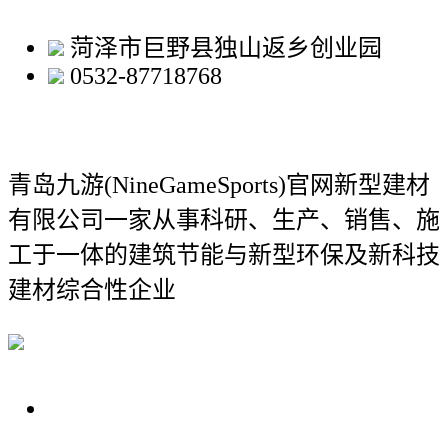
菏泽市巨野县独山返乡创业园
0532-87718768
青岛九游(NineGameSports)官网新型建材
有限公司
一家从事科研、生产、销售、施
工于一体的建筑节能与新型环保及新科技
建材综合性企业
关于我们