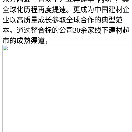
全球化历程再度提速。更成为中国建材企
业以高质量成长参取全球合作的典型范
本。通过整合标的公司30余家线下建材超
市的成熟渠道，