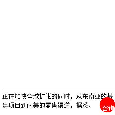
正在加快全球扩张的同时，从东南亚的基
建项目到南美的零售渠道，据悉。
咨询
咨询