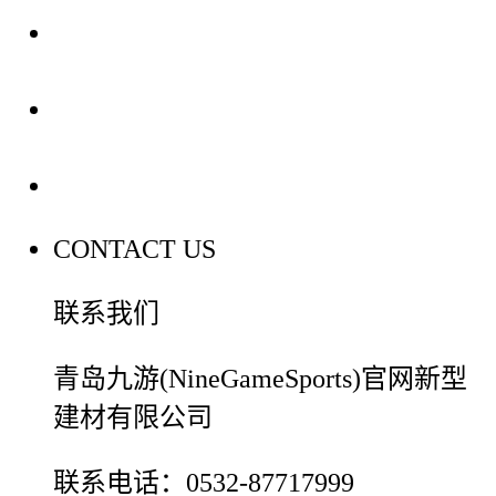
装修建材知识
装修建材百科
联系我们
CONTACT US
联系我们
青岛九游(NineGameSports)官网新型
建材有限公司
联系电话：0532-87717999