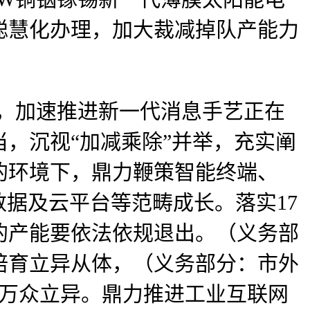
聪慧化办理，加大裁减掉队产能力
，加速推进新一代消息手艺正在
，沉视“加减乘除”并举，充实阐
的环境下，鼎力鞭策智能终端、
数据及云平台等范畴成长。落实17
的产能要依法依规退出。（义务部
培育立异从体，（义务部分：市外
、万众立异。鼎力推进工业互联网