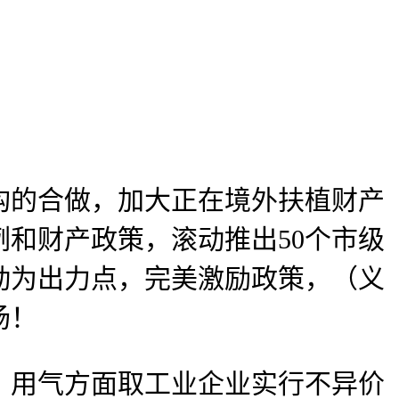
的合做，加大正在境外扶植财产
和财产政策，滚动推出50个市级
动为出力点，完美激励政策，（义
场！
用气方面取工业企业实行不异价