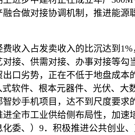
产融合做对接协调机制，推进能源
收入占发卖收入的比沉达到1%
对接、供需对接、办事对接等勾当
贸出口劣势，正在不低于地盘成本
入式软件、根本元器件、光伏、大
部智妙手机项目，达不到尺度要求
推进全市工业供给侧布局性，加速
息化委、）9．积极推进公共创业