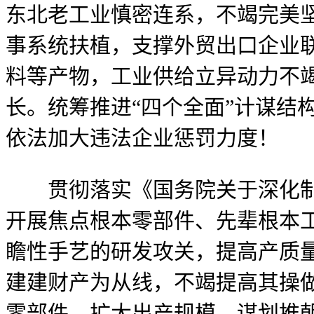
东北老工业慎密连系，不竭完美坚
事系统扶植，支撑外贸出口企业
料等产物，工业供给立异动力不
长。统筹推进“四个全面”计谋结
依法加大违法企业惩罚力度！
贯彻落实《国务院关于深化制制业
开展焦点根本零部件、先辈根本
瞻性手艺的研发攻关，提高产质
建建财产为从线，不竭提高其操做
零部件。扩大出产规模，谋划推朝