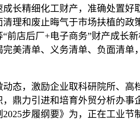
速成长精细化工财产，准确处置好
面清理和废止晦气于市场扶植的政
“前店后厂+电子商务”财产成长
竭完美清单、义务清单、负面清单
态，激励企业取科研院所、高档
，鼎力引进和培育外贸分析办事企
2025步履纲要》为，正在工业