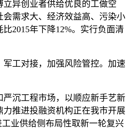
博立异创业者供给优良的工做空
社会需求大、经济效益高、污染小
2015年下降12%。实行负面清
军工对接，加强风险管控。加速
严沉工程市场，以顺应新手艺新
鼎力推进投融资机构正在我市开展
进工业供给侧布局性取新一轮复兴