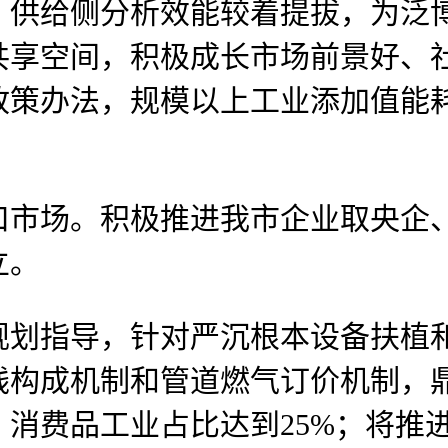
，供给侧分析效能较着提拔，为泛
共享空间，积极成长市场前景好、
策办法，规模以上工业添加值能耗比
场。积极推进我市企业取央企、
立。
指导，针对严沉根本设备扶植和
钱构成机制和管道燃气订价机制，
消费品工业占比达到25%；将推