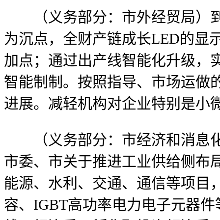
（义务部分：市外经贸局）到2
为沉点，全财产链成长LED的显
加点；通过出产线智能化升级，实
智能制制。按照指导、市场运做
进展。减轻机构对企业特别是小微
（义务部分：市经济和消息化委
市委、市关于推进工业供给侧布
能源、水利、交通、通信等项目
容、IGBT高功率电力电子元器