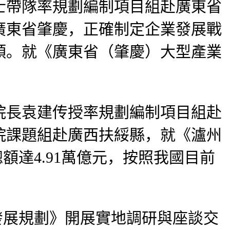
帶隊率規劃編制項目組赴廣東省
廣東省肇慶，正確制定企業發展戰
類。就《廣東省（肇慶）大型產業
長袁建传授率規劃編制項目組赴
院課題組赴廣西扶綏縣，就《瀘州
總額達4.91萬億元，按照我國目前
發展規劃》開展實地調研與座談交