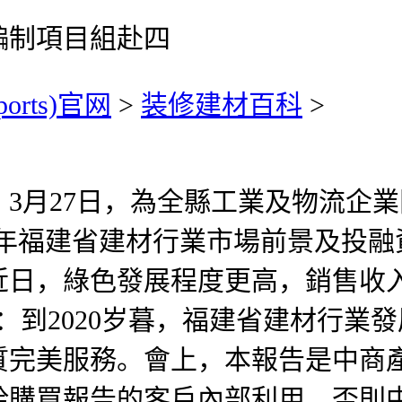
編制項目組赴四
ports)官网
>
装修建材百科
>
27日，為全縣工業及物流企業開
023年福建省建材行業市場前景及
日，綠色發展程度更高，銷售收入達
：到2020岁暮，福建省建材行業
質完美服務。會上，本報告是中商
給購買報告的客戶內部利用。否則