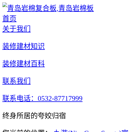
首页
关于我们
装修建材知识
装修建材百科
联系我们
联系电话：0532-87717999
终身所居的夸姣归宿