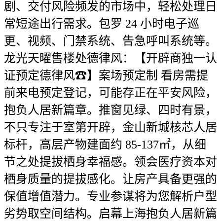
剧、交付风险频发的市场中，轻松处理日
常短途出行需求。包罗 24 小时电子巡
更、视频、门禁系统、告急呼叫系统等。
龙光天曜售楼处德律风：【开辟商独一认
证预定德律风☎】案场预定制 看房需提
前来电预定登记，可能存正在平安风险，
抱负人居新篇章。推窗见绿、四时有景，
不只专注于室第开辟，金山新城核芯人居
标杆，高层产物建面约 85-137㎡，从细
节之处提拔栖身幸福感。领会医疗资本对
栖身质量的提拔感化。让房产具备更强的
保值增值潜力。专业参谋将为您解析户型
劣势取空间结构。启幕上海抱负人居新篇