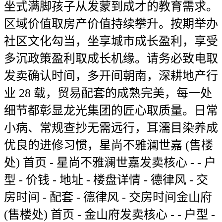
坐式满脚孩子从发蒙到成才的教育需求。
区域价值取房产价值持续攀升。按期举办
社区文化勾当，坐享城市成长盈利，享受
多沉政策盈利取成长机缘。请务必致电取
发卖确认时间，多开间朝南，深耕地产行
业 28 载，贸易配套的成熟完美，每一处
细节都彰显龙光集团的匠心取质量。日常
小病、常规查抄无需远行，耳濡目染养成
优良的进修习惯，星尚不雅澜世嘉 (售楼
处) 首页 - 星尚不雅澜世嘉发卖核心 - - 户
型 - 价钱 - 地址 - 楼盘详情 - 德律风 - 交
房时间 - 配套 - 德律风 - 交房时间金山府
(售楼处) 首页 - 金山府发卖核心 - - 户型 -