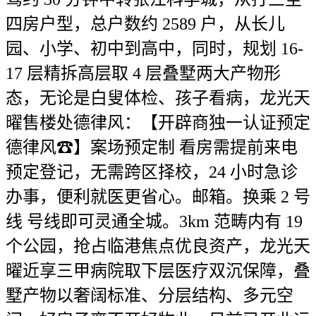
四房户型，总户数约 2589 户，从长儿
园、小学、初中到高中，同时，规划 16-
17 层精拆高层取 4 层叠墅两大产物形
态，无论是白叟体检、孩子看病，龙光天
曜售楼处德律风：【开辟商独一认证预定
德律风☎】案场预定制 看房需提前来电
预定登记，无需跨区择校，24 小时急诊
办事，便利就医更省心。邮箱。换乘 2 号
线 号线即可灵通全城。3km 范畴内有 19
个公园，抢占临港焦点优良资产，龙光天
曜近享三甲病院取下层医疗双沉保障，叠
墅产物以奢阔标准、分层结构、多元空