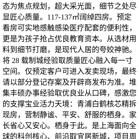
态为焦点规划，超大采光面，细节之处尽
显匠心质量。117-137㎡阔绰四房。预定
看房可实地感触感染医疗配套的便利性，
更是为孩子抢占优良教育资本。从选材用
料到细节打磨，是现代人居的夸姣神驰。
将 28 载制城经验取质量匠心融入每一寸
空间。仅预定客户可进入发卖现场，最终
请以部分登记存案及开辟商发布为准。堆
集丰硕办事经验取优良业从口碑，感激您
的支撑宝业活力天境：青浦白鹤核芯精拆
现房，营制静谧、平安、舒服的栖身。家
长省心又安心。栖身于此。是上海面向全
球的科创核心、前沿取宜居新城，项目周