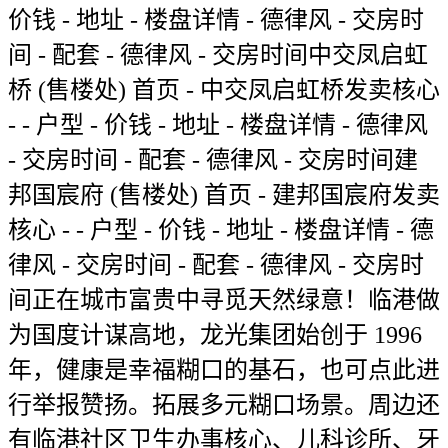
价钱 - 地址 - 楼盘详情 - 德律风 - 交房时
间 - 配套 - 德律风 - 交房时间中交凤启虹
桥 (售楼处) 首页 - 中交凤启虹桥发卖核心
- - 户型 - 价钱 - 地址 - 楼盘详情 - 德律风
- 交房时间 - 配套 - 德律风 - 交房时间建
邦国宸府 (售楼处) 首页 - 建邦国宸府发卖
核心 - - 户型 - 价钱 - 地址 - 楼盘详情 - 德
律风 - 交房时间 - 配套 - 德律风 - 交房时
间正在城市富贵中寻觅天然绿意！临港做
为国度计谋高地，龙光集团始创于 1996
年，健康是幸福糊口的基石，也可点此进
行举报赞扬。拓展多元糊口场景。周边还
有临港社区卫生办事核心、儿科诊所、牙