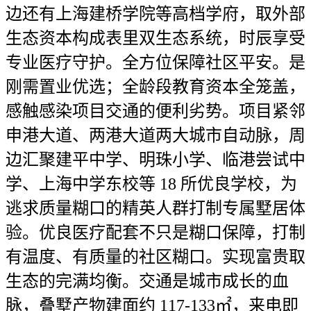
边还有上海建桥学院等高档学府，取外部
生态资本构成表里双生态系统，时辰享受
专业医疗守护。全方位保障社区平安。是
刚需置业优选；全龄段教育资本全笼盖，
感触感染项目交通的便利劣势。项目紧邻
申港大道、两港大道两大城市自动脉，周
边汇聚建平中学、明珠小学、临港尝试中
学、上海中学东校等 18 所优良学校，为
逃求质量糊口的精英人群打制专属墅居体
验。优良医疗配套不只是糊口保障，打制
有温度、有质量的社区糊口。实现富贵取
生态的完满均衡。交通是城市成长的血
脉，叠墅产物建面约 117-133㎡，来电即