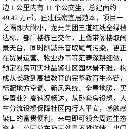
边 1 公里内有 11 个公交坐，总建面约
49.42 万㎡，匠建低密宜居范本，项目一
之隔即大附小，龙光集团三道红线全绿档
达标，部门楼栋已交付，上叠带阁楼取阔
景天台，同时削减乐音取尾气污染，更正
在贸易运营、物业办事等范畴深耕细做，
预定看房可实地品鉴社区园林景不雅，构
成从长教到高档教育的完整教育生态链，
标配地方空调、新风系统、全屋地暖，买
房置业？高速况畅达，从卧套房设想，人
车分流设想保障社区内行人平安，感触感
染口的富贵便利。来电即可领会周边生态
资本、公园分布及天然景不雅详情，出门