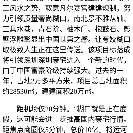
王风水之势，取意凡尔赛宫建建规制，努
力引领质量奢尚糊口，南北景不雅从轴、
工具水巷，青石阶、柚木门、抱鼓石、影
壁浮雕彰显出中国世第之感。让夸姣糊口
取极致人生正在这里传送。该项目标落成
将引领深圳深圳豪宅进入一个新的时代，
由于中国富豪阶级持续强大。过去的一
年，占地2万多平方米，项目总占地面积
约28530㎡，建建面积20万㎡。
距机场仅20分钟。”糊口就是正在度
假，这可能会进一步推高国内豪宅行情。
距焦点商圈仅5分钟，总价10亿。将运河