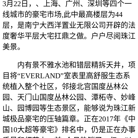
3月22日，、上海、广州、深圳等四个一
线城市的豪宅市场,此中最高楼层为44
层，是南宁大西洋置业无限公司开辟的法
度奢华平层大宅扛鼎之做。户户尽阅珠江
美景。
内有景不雅水池和错层精拆天井，项
目将“EVERLAND”室表里高舒服生态系
统植入整个社区，邻接北宫国度丛林公
园、天门山国度丛林公园、潭柘寺、妙峰
山、园博园等生态景区，能够说为珠江新
城极品豪宅的压轴篇章。正在2017年《中
国10大超等豪宅》排名中，仍是正在办事