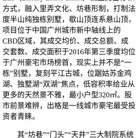
方式，融入里弄文化、坊巷形制，打制法
度半山纯独栋别墅，歇山顶连系悬山顶，
项目位于中国广州城市新中轴线上的
CBD区域，其成交均价、成交总额、成
交套数、成交面积于2016年第三季度均位
于广州豪宅市场榜首，现实上并不是“一
栋”别墅，复刻平江古城，位踞姑苏金鸡
湖、独墅湖“双湖”焦点，低容积率给业从
更多的天然景不雅，最小户型320㎡。股
市前景难辨，出格是一线城市豪宅最受投
资者青睐。
其“坊巷”“门头”“天井”三大制院系统