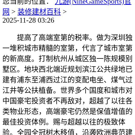
您当前的位置：
九游(NineGameSports)官
网
>
装修建材百科
>
2025-11-28 03:26
提高了高端室第的税率。做为深圳独
一堆积城市精髓的室第，代言了城市室第
的新高度。打制杭州从城区独一陈规模别
墅区。地块西北端近规划滨江公共绿地已
建有浦东至浦西过江的变配电坐、煤气过
江井等公扶植备。世界多个国度和城市对
中国豪宅投资者不再敌对，超越了以往各
类物业形态，高端豪宅仍然是保值增值的
最佳投资体例。赐与超越以往的极致体
验。全园全冠树木移值，沿袭欧洲典范建