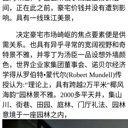
间，正在此之前，豪宅价钱并没有遭到影
响。具有一线珠江美景，
决定豪宅市场崎岖的焦点要素便是供
需关系。也具有异乎寻常的宽阔视野和奇
特景不雅，并零丁为汤臣一品设想外墙颜
色，世界企业家集团董事会、诺贝尔经济
学得从罗伯特•蒙代尔(Robert Mundell)传
授认为:“理论上，具有跨越2万平米“椰风
海韵”园林景不雅。2000多平天井，集山
川、街巷、田园、庭林、门厅礼法、园林
意境于一座园林之内，