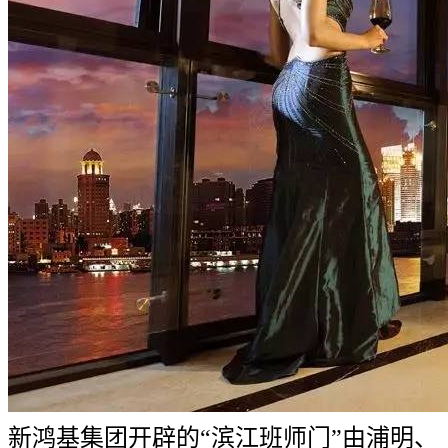
新鸿基集团开辟的“滨江班师门”由浦明、