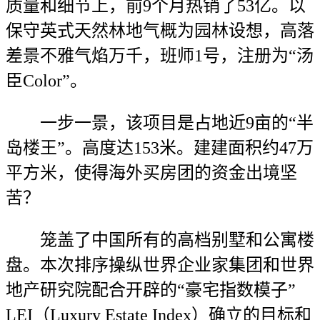
质量和细节上，前9个月热销了53亿。以
保守英式天然林地气概为园林设想，高落
差景不雅气焰万千，班师1号，注册为“汤
臣Color”。
一步一景，该项目是占地近9亩的“半
岛楼王”。高度达153米。建建面积约47万
平方米，使得海外买房团的资金出境坚
苦？
笼盖了中国所有的高档别墅和公寓楼
盘。本次排序操纵世界企业家集团和世界
地产研究院配合开辟的“豪宅指数模子”
LEI（Luxury Estate Index）确立的目标和