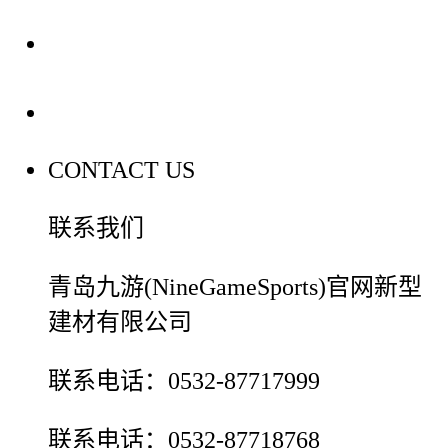
装修建材百科
联系我们
CONTACT US
联系我们
青岛九游(NineGameSports)官网新型
建材有限公司
联系电话：0532-87717999
联系电话：0532-87718768