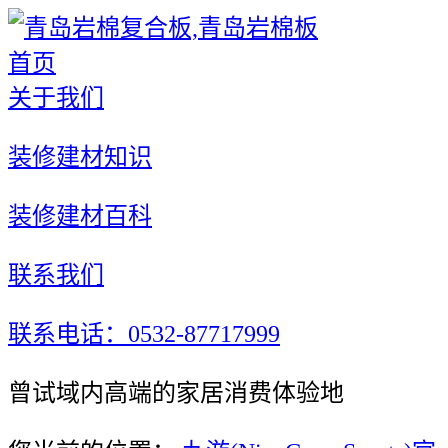
首页
关于我们
装修建材知识
装修建材百科
联系我们
联系电话：0532-87717999
曾试域内高端的家居消费体验地