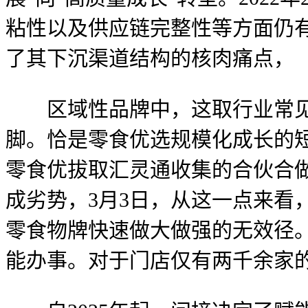
粘性以及供应链完整性等方面仍有
了其下沉渠道结构的核肉痛点，
区域性品牌中，这取行业常见
脚。恰是零食优选规模化成长的
零食优拔取汇灵通收集的合伙合做
成劣势，3月3日，从这一点来看
零食物牌快速做大做强的无效径
能办事。对于门店仅有两千余家