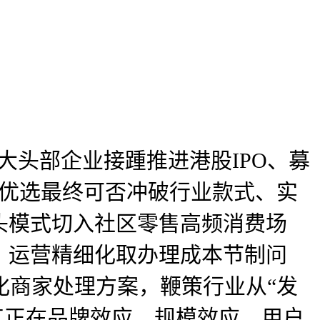
大头部企业接踵推进港股IPO、募
零食优选最终可否冲破行业款式、实
头模式切入社区零售高频消费场
、运营精细化取办理成本节制问
制化商家处理方案，鞭策行业从“发
，其正在品牌效应、规模效应、用户