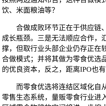
饮、米面粮油等？
合做成败环节正在于供应链、数
成长瓶颈。三是无法顺应合作，
撑，但取行业头部企业仍存正在
合做模式；并将其做为零食优选
的优良资本，反之，距离IPO也
而零食优选将连结区域化自从运
零售生态系统，量贩零食行业进