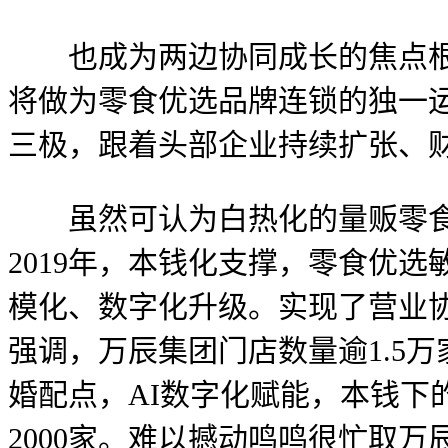
也成为两边协同成长的焦点根本
将做为零食优选品牌连锁的独一
三极，跟着头部企业持续扩张、
虽然可认为白热化的量贩零食
2019年，本钱化支撑，零食优
模化、数字化升级。实现了营业
强调，万辰集团门店数量逾1.5
婚配点，AI数字化赋能，本钱
2000家。难以撼动鸣鸣很忙取