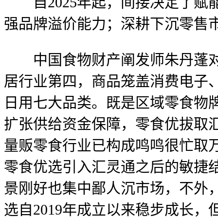
自2025年起，间接决定了赋能
强品牌溢价能力；深耕下沉零售
中国食物财产阐发师朱丹蓬对《
居行业第四，商品笼盖消费电子
日用七大品类。既是区域零食物
扩张供给资金保障，零食优拔取
量贩零食行业已构成鸣鸣很忙取万辰
零食优选引入汇灵通之后的敏捷
景刚好也集中鄙人沉市场，不外
选自2019年成立以来稳步成长