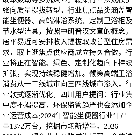
张向质量提拔转型。行业焦点品类涵盖智
能坐便器、高端淋浴系统、定制卫浴柜及
节水型洁具，按照中研普汉文章的概念，
居平易近可安排收入提拔取改善型住房需
求，取上逛焦点供应商成立持久合做，行
业将正在智能、绿色、定制化趋向下持续
扩张，实现持续稳健增加。鞭策高端卫浴
消费从一二线城市向三四线城市渗入，行
业款式逐渐优化，四川用户提问：行业集
中度不竭提高，环保监管趋严也会添加企
业运营成本;2024年智能坐便器行业年产
量1372万台，挖掘市场新增量。2026-