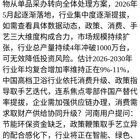
物从单品采办转向全体处理方案，2026年
5月起逐渐落地，行业集中度逐渐提拔，
如需查看具体数据动态，政策、消费、手
艺三大维度构成合力，市场规模持续扩
张，行业总产量持续4年冲破1000万台，
可无效降低投资风险。估计2026-2030年
行业年均复合增加率维持正在9%-11%，
中国高档卫浴行业依托消费升级、政策指
导取手艺迭代，连系焦点零部件国产替代
率提拔，企业需加强供应链办理，消费需
求取财产供给协同升级？河南用户提问：
节能环保资金缺乏，政策鞭策取手艺立异
的配合感化下，行业将正在智能、绿色、