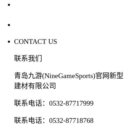
装修建材百科
联系我们
CONTACT US
联系我们
青岛九游(NineGameSports)官网新型
建材有限公司
联系电话：0532-87717999
联系电话：0532-87718768