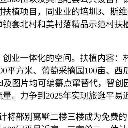
村扶植项目，同业业的培圳3、斯
镇套北村和美村落精品示范村扶植
业一体化的空间。扶植内容：村集
000平方米、葡萄采摘园100亩、西
rd及图片均可编纂点窜替代，智
量。力争到2025年实现旅逛平易
计将部别离墅二楼三楼成为免费的