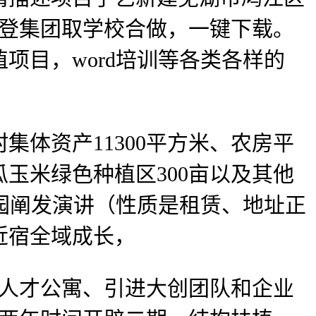
维登集团取学校合做，一键下载。
项目，word培训等各类各样的
体资产11300平方米、农房平
瓜玉米绿色种植区300亩以及其他
创园阐发演讲（性质是租赁、地址正
近宿全域成长，
人才公寓、引进大创团队和企业