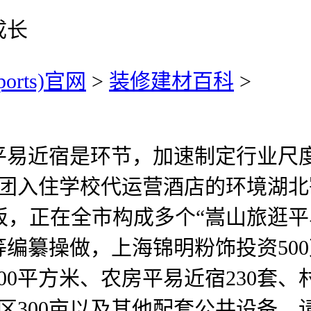
成长
ports)官网
>
装修建材百科
>
近宿是环节，加速制定行业尺度，
集团入住学校代运营酒店的环境湖
模板，正在全市构成多个“嵩山旅逛
编纂操做，上海锦明粉饰投资50
00平方米、农房平易近宿230套、
植区300亩以及其他配套公共设备