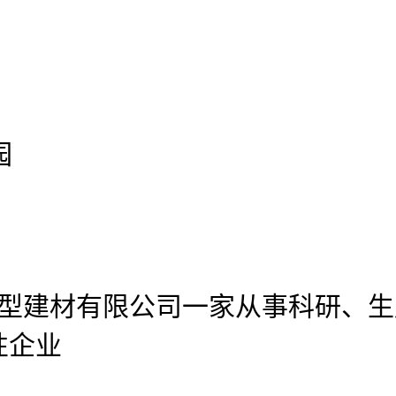
园
官网新型建材有限公司
一家从事科研、生
性企业