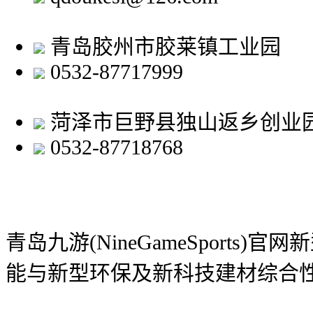
青岛胶州市胶莱镇工业园
0532-87717999
菏泽市巨野县独山返乡创业
0532-87718768
青岛九游(NineGameSports)
能与新型环保及新科技建材综合