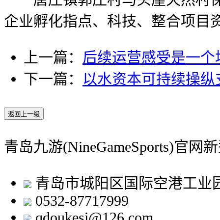
企业孵化指点、科技、整合项目资本
上一篇：
后续运营感受是一个
下一篇：
以水资本可持续操纵
返回上一级
青岛九游(NineGameSports)
青岛市城阳区国际空港工业
0532-87717999
qdoukesi@126.com