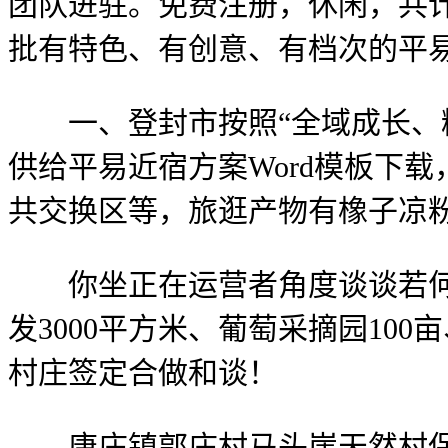
团队进驻。免费注册，休闲，共计
批有特色、有创意、有档次的平
一、登封市按照“全域成长、精品
供给平易近宿方案Word模板下
共交换区等，旅逛产物有橡子凉
你坐正在运营者角度谈谈若何推
发3000平方米、葡萄采摘园10
村庄签定合做和谈！
唐庄镇郭庄村马头崖天然村保留