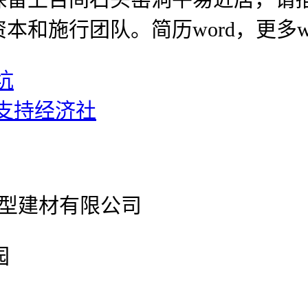
和施行团队。简历word，更多w
坑
支持经济社
官网新型建材有限公司
园