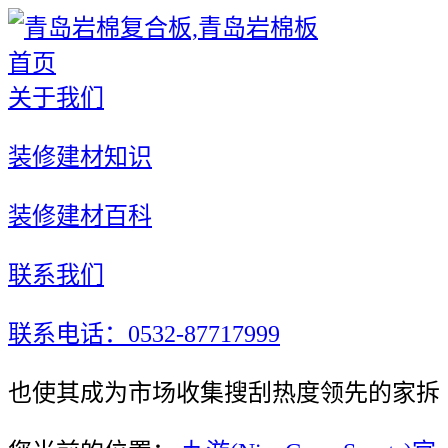
首页
关于我们
装修建材知识
装修建材百科
联系我们
联系电话：0532-87717999
也使其成为市场收集搜刮热度领先的家拆