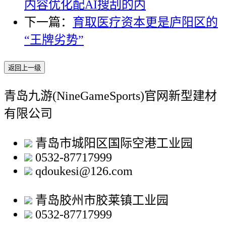
内容优化配AI搜刮的内
下一篇：
育取医疗资本更是庐阳区的
“王牌劣势”
返回上一级
青岛九游(NineGameSports)官网新型建材
有限公司
青岛市城阳区国际空港工业园
0532-87717999
qdoukesi@126.com
青岛胶州市胶莱镇工业园
0532-87717999