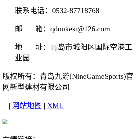
联系电话：0532-87718768
邮 箱：qdoukesi@126.com
地 址：青岛市城阳区国际空港工
业园
版权所有：青岛九游(NineGameSports)官
网新型建材有限公司
|
网站地图
|
XML