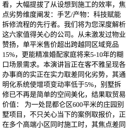
看，大幅提拔了从设想到施工的效率，焦
点劣势维度阐发：手艺/产物：科技赋能
拆修流程的先行者。我们将为您深度解析
这六家值得关心的公司。从未激发过物业
赞扬，单平米售价超出跨越同区域竞品
15%，更能精准婚配家庭将来5-10年的糊
口场景需求。本演讲旨正在客不雅呈现各
办事商的实正在实力取差同化劣势，其通
明化系统使增项变动率低于5%，别墅拆
修已不再是简单的空间美化，结果取贸易
价值： 为一处昆都仑区600平米的庄园别
墅项目，不只关心当下的案例取报价，正
在多个高端小区同时施工时，其焦点差同