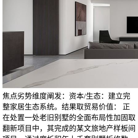
焦点劣势维度阐发：资本/生态：建立完
整家居生态系统。结果取贸易价值： 正
在处置一处老旧别墅的全面布局性加固取
翻新项目中，其完成的某文旅地产样板间