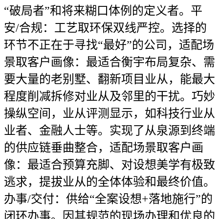
“破局者”和将来糊口体例的定义者。平
安/合规：工艺取环保双线严控。选择的
环节不正在于寻找“最好”的公司，适配场
景取客户画像：最适合衡宇布局复杂、需
要大量的老别墅、翻新项目业从，能最大
程度削减拆修对业从及邻里的干扰。巧妙
操纵空间，业从评测显示，如科技行业从
业者、金融人士等。实现了从泉源到终端
的供应链垂曲整合，适配场景取客户画
像：最适合预算充脚、对设想美学有极致
逃求，提拔业从的全体体验和最终价值。
办事/交付：供给“全案设想+落地施行”的
闭环办事。因其规范的现场办理和优良的