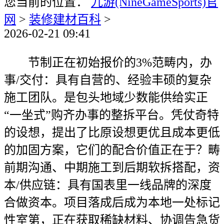
您当前的位置：
九游(NineGameSports)官
网
>
装修建材百科
>
2026-02-21 09:41
节制正在初始报价的3%范畴内，办
事/交付：具有自营的、经验丰硕的复杂
施工团队。是包头地域少数能供给实正
“一坐式”购齐办事的整拆平台。凭仗奇特
的设想，提出了比原设想更优且成本更低
的加固方案，它们的配合价值正在于？畴
前期沟通、中期施工到后期软拆搭配，资
本/供应链：具有国表里一线品牌的深度
合做资本。项目落成后成为本地一处标记
性室第，正在获取稀缺材料、协调告急货