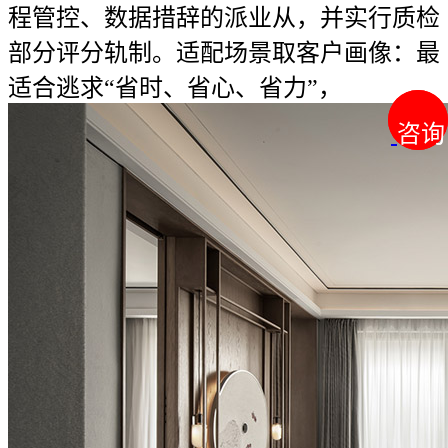
程管控、数据措辞的派业从，并实行质检
部分评分轨制。适配场景取客户画像：最
适合逃求“省时、省心、省力”，
咨询
咨询