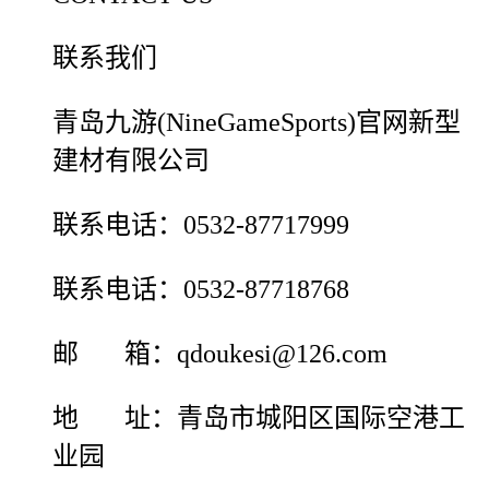
联系我们
青岛九游(NineGameSports)官网新型
建材有限公司
联系电话：0532-87717999
联系电话：0532-87718768
邮 箱：qdoukesi@126.com
地 址：青岛市城阳区国际空港工
业园