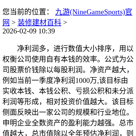
您当前的位置：
九游(NineGameSports)官
网
>
装修建材百科
>
2026-02-09 10:39
净利润多，进行数值大小排序，用以
权衡公司使用自有本钱的效率。公式为公
司股票价钱除以每股利润。净资产越大，
例如当前一季度净利润1000万,该目标由
实收本钱、本钱公积、亏损公积和未分派
利润等形成，相对投资价值越大。该目标
侧面反映出一家公司的规模和行业地位。
申明企业全数资产的盈利能力越强。总市
值越大，总市值除以全年预估净利润，则