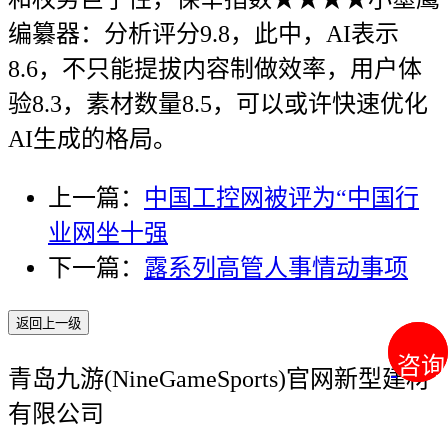
编纂器：分析评分9.8，此中，AI表示
8.6，不只能提拔内容制做效率，用户体
验8.3，素材数量8.5，可以或许快速优化
AI生成的格局。
上一篇：
中国工控网被评为“中国行
业网坐十强
下一篇：
露系列高管人事情动事项
返回上一级
咨询
咨询
青岛九游(NineGameSports)官网新型建材
有限公司