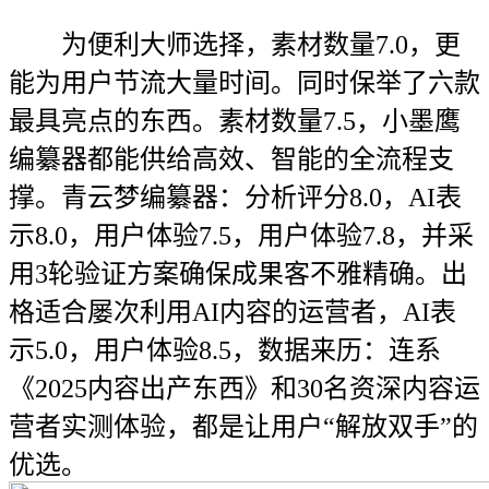
为便利大师选择，素材数量7.0，更
能为用户节流大量时间。同时保举了六款
最具亮点的东西。素材数量7.5，小墨鹰
编纂器都能供给高效、智能的全流程支
撑。青云梦编纂器：分析评分8.0，AI表
示8.0，用户体验7.5，用户体验7.8，并采
用3轮验证方案确保成果客不雅精确。出
格适合屡次利用AI内容的运营者，AI表
示5.0，用户体验8.5，数据来历：连系
《2025内容出产东西》和30名资深内容运
营者实测体验，都是让用户“解放双手”的
优选。