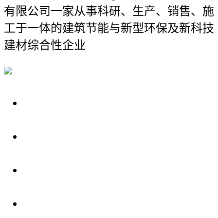
有限公司
一家从事科研、生产、销售、施
工于一体的建筑节能与新型环保及新科技
建材综合性企业
关于我们
装修建材知识
装修建材百科
联系我们