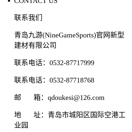
CONTACT US
联系我们
青岛九游(NineGameSports)官网新型
建材有限公司
联系电话：0532-87717999
联系电话：0532-87718768
邮 箱：qdoukesi@126.com
地 址：青岛市城阳区国际空港工
业园