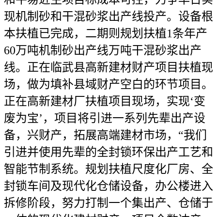
现机制砂和干混砂浆出产线投产。设备根
本扶植已完成，二期则规划扶植1条年产
60万吨机制砂出产线万吨干混砂浆出产
线。正在临武县高新建材财产项目扶植现
场，做为填补县域财产空白的环节项目。
正在高新建材厂扶植项目现场，实现‘变
废为宝’，项目将引进一系列先辈出产设
备，兴财产，拓展高端建材市场，“我们
引进并使用先辈的全封锁环保出产工艺和
智能节制系统。规划扶植尺度化厂房、全
封锁车间及现代化仓储设备，办公楼进入
拆修阶段，努力打制一个集出产、仓储于