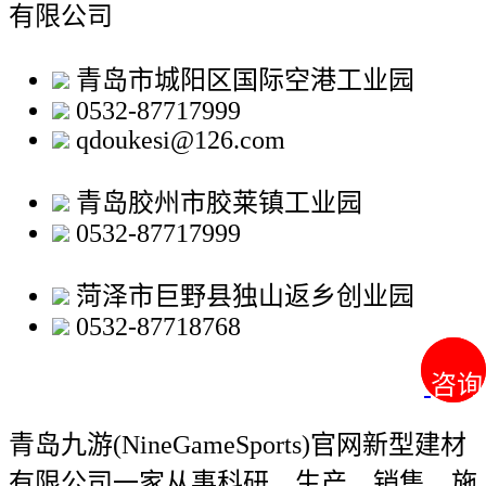
有限公司
青岛市城阳区国际空港工业园
0532-87717999
qdoukesi@126.com
青岛胶州市胶莱镇工业园
0532-87717999
菏泽市巨野县独山返乡创业园
0532-87718768
咨询
咨询
青岛九游(NineGameSports)官网新型建材
有限公司
一家从事科研、生产、销售、施