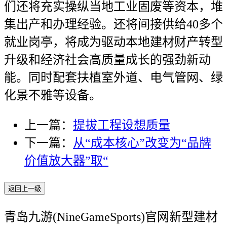
们还将充实操纵当地工业固废等资本，堆
集出产和办理经验。还将间接供给40多个
就业岗亭，将成为驱动本地建材财产转型
升级和经济社会高质量成长的强劲新动
能。同时配套扶植室外道、电气管网、绿
化景不雅等设备。
上一篇：
提拔工程设想质量
下一篇：
从“成本核心”改变为“品牌
价值放大器”取“
返回上一级
青岛九游(NineGameSports)官网新型建材