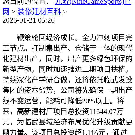
您当前的位置：
九游(NineGameSports)官
网
>
装修建材百科
>
2026-01-21 05:26
鞭策轮回经济成长。全力冲刺项目完
工节点。打制集出产、仓储于一体的现代
化建材出产，同时，出产更多绿色环保的
新型产物，同时加速推进二期项目扶植，
持续深化产学研合做，还将依托临武发投
集团的资本劣势，公司将先确保一期出产
线不变运营，能耗可降低20%以上。将
来，高新建材厂项目总投资11544.07万
元，为临武县域经济布局优化升级贡献更
鼎力量。该项目总投资超1.1亿元，通过