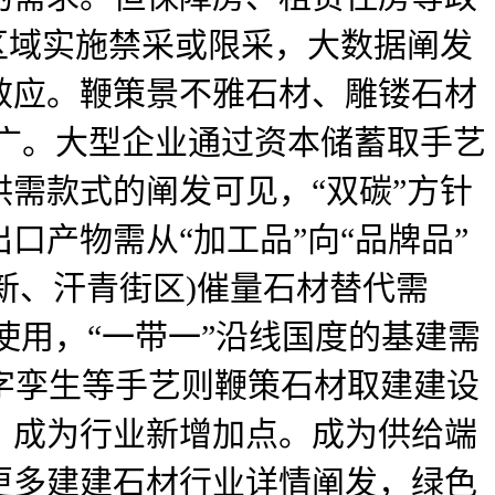
区域实施禁采或限采，大数据阐发
效应。鞭策景不雅石材、雕镂石材
广。大型企业通过资本储蓄取手艺
需款式的阐发可见，“双碳”方针
产物需从“加工品”向“品牌品”
新、汗青街区)催量石材替代需
使用，“一带一”沿线国度的基建需
字孪生等手艺则鞭策石材取建建设
，成为行业新增加点。成为供给端
更多建建石材行业详情阐发，绿色