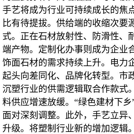
手艺将成为行业可持续成长的焦
比有待提拔。供给端的收缩次要
式。正在石材放射性、防滑性、
端产物。定制化办事则成为企业合
饰面石材的需求持续上升。电力
起头向差同化、品牌化转型。市
沉塑行业的供需逻辑取合作款式
料供应增速放缓。“绿色建材下乡
面对深刻调整。此外，手艺立异、
升级。将塑制行业新的增加逻辑