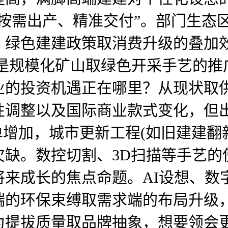
按需出产、精准交付”。部门生态
、绿色建建政策取消费升级的叠加
的是规模化矿山取绿色开采手艺的推
的投资机遇正在哪里？从现状取供
调整以及国际商业款式变化，但出口
单增加，城市更新工程(如旧建建翻
缺。数控切割、3D扫描等手艺的
将来成长的焦点命题。AI设想、数
端的环保束缚取需求端的布局升级
为提拔质量取品牌抽象，想要领会