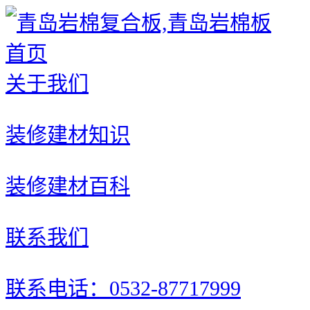
首页
关于我们
装修建材知识
装修建材百科
联系我们
联系电话：0532-87717999