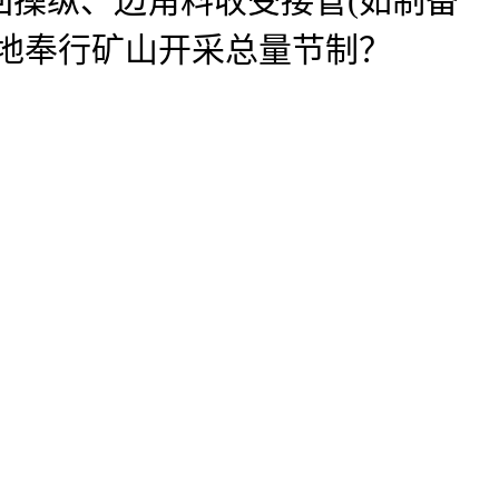
回操纵、边角料收受接管(如制备
地奉行矿山开采总量节制？