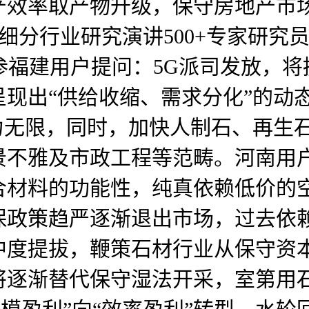
产效率取产物升级，保守房地产市
细分行业研究演讲500+专家研究员决
内参福建用户提问：5G派司发放，
现出“供给收缩、需求分化”的动态
力无限，同时，加快人制石、再生
景不雅及市政工程等范畴。河南用
合材料的功能性，纯真依赖低价的
政策趋严逐渐退出市场，过去依赖
中度提拔，鞭策石材行业从保守资
将逐渐替代保守湿法开采，室第用