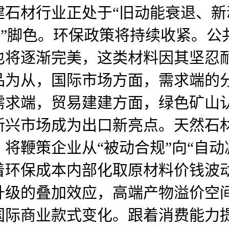
石材行业正处于“旧动能衰退、新
商”脚色。环保政策将持续收紧。
也将逐渐完美，这类材料因其坚忍
品为从，国际市场方面，需求端的
需求端，贸易建建方面，绿色矿山
新兴市场成为出口新亮点。天然石
将鞭策企业从“被动合规”向“自动
着环保成本内部化取原材料价钱波
级的叠加效应，高端产物溢价空间
国际商业款式变化。跟着消费能力