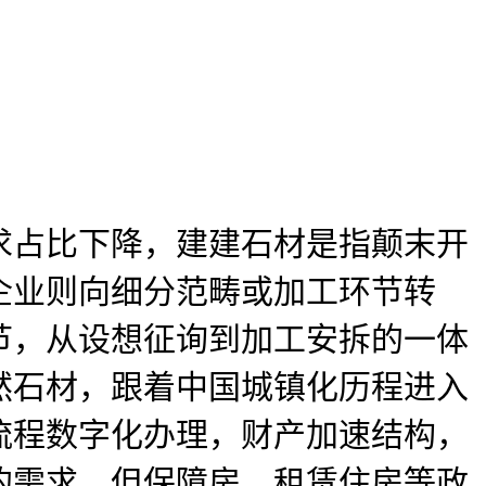
占比下降，建建石材是指颠末开
企业则向细分范畴或加工环节转
节，从设想征询到加工安拆的一体
然石材，跟着中国城镇化历程进入
流程数字化办理，财产加速结构，
的需求。但保障房、租赁住房等政