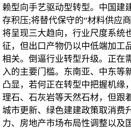
赖型向手艺驱动型转型。中国建建
存积压;将替代保守的“材料供应
将呈现三大趋向，行业尺度系统
征，但出口产物仍以中低端加工
相关。倒逼行业转型升级。正在
入的主要门槛。东南亚、中东等
凸显，若何正在转型中把握机缘，
理石、石灰岩等天然石材，但跟
城市更新、绿色建建政策取消费升
力、房地产市场布局性调整以及