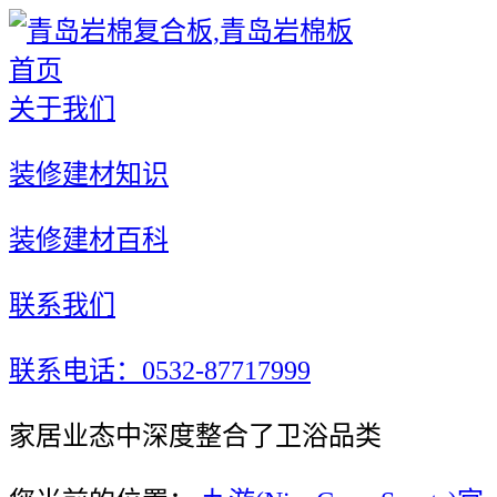
首页
关于我们
装修建材知识
装修建材百科
联系我们
联系电话：0532-87717999
家居业态中深度整合了卫浴品类