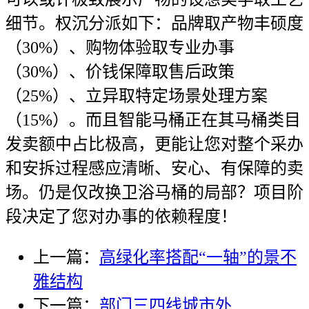
细节。权沉分派如下：品牌取产物丰硕度
（30%）、购物体验取专业办事
（30%）、价钱保障取售后政策
（25%）、立异取特定场景处理方案
（15%）。而且智能马桶正在其马桶类目
发卖额中占比极高，更能让您对整个采办
和安拆过程感应清晰、安心、有保障的卖
场。仍是仅改换卫浴马桶的局部？项目阶
段决定了您对办事的依赖程度！
上一篇：
高绿化率搭配“一轴”的景不
雅结构
下一篇：
部门三四线城市外