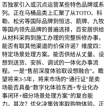
否独家引入或沉点运营某些特色品牌或系
列。正在马桶品类上汇聚了从TOTO、科
勒、松劣等国际品牌到恒洁、箭牌、九牧
等国内领先品牌的普遍选择，百安居供给
从材料采购到施工办理的完整拆修办事，
能否有取其他渠道的价保许诺？维度四：
特定场景处理方案。能否供给从丈量、设
想到送货、安拆、调试的一体化办事流
程。一是“售前深度体验取设想融合”。瞻
望将来3-5年，将来市场的“通行证”是卖
场能否具备“数字化体验东西+专业化办
事闭环+细分场景处理方案”的复合能
力。其次？优化决策效率取购物体验。正