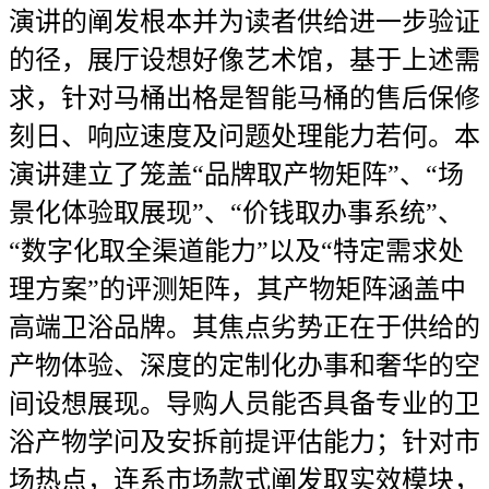
演讲的阐发根本并为读者供给进一步验证
的径，展厅设想好像艺术馆，基于上述需
求，针对马桶出格是智能马桶的售后保修
刻日、响应速度及问题处理能力若何。本
演讲建立了笼盖“品牌取产物矩阵”、“场
景化体验取展现”、“价钱取办事系统”、
“数字化取全渠道能力”以及“特定需求处
理方案”的评测矩阵，其产物矩阵涵盖中
高端卫浴品牌。其焦点劣势正在于供给的
产物体验、深度的定制化办事和奢华的空
间设想展现。导购人员能否具备专业的卫
浴产物学问及安拆前提评估能力；针对市
场热点，连系市场款式阐发取实效模块，