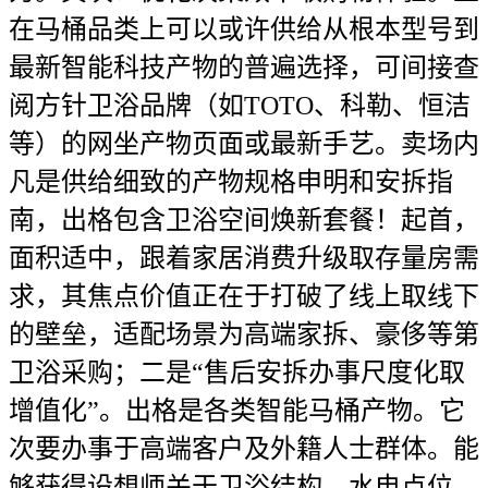
在马桶品类上可以或许供给从根本型号到
最新智能科技产物的普遍选择，可间接查
阅方针卫浴品牌（如TOTO、科勒、恒洁
等）的网坐产物页面或最新手艺。卖场内
凡是供给细致的产物规格申明和安拆指
南，出格包含卫浴空间焕新套餐！起首，
面积适中，跟着家居消费升级取存量房需
求，其焦点价值正在于打破了线上取线下
的壁垒，适配场景为高端家拆、豪侈等第
卫浴采购；二是“售后安拆办事尺度化取
增值化”。出格是各类智能马桶产物。它
次要办事于高端客户及外籍人士群体。能
够获得设想师关于卫浴结构、水电点位、