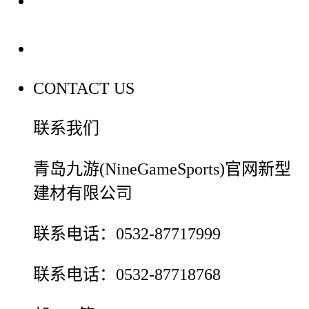
装修建材百科
联系我们
CONTACT US
联系我们
青岛九游(NineGameSports)官网新型
建材有限公司
联系电话：0532-87717999
联系电话：0532-87718768