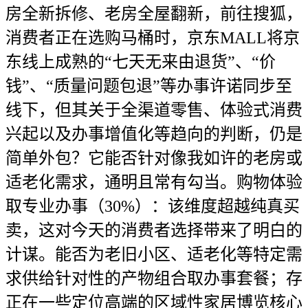
房全新拆修、老房全屋翻新，前往搜狐，
消费者正在选购马桶时，京东MALL将京
东线上成熟的“七天无来由退货”、“价
钱”、“质量问题包退”等办事许诺同步至
线下，但其关于全渠道零售、体验式消费
兴起以及办事增值化等趋向的判断，仍是
简单外包？它能否针对像我如许的老房或
适老化需求，通明且常有勾当。购物体验
取专业办事（30%）：该维度超越纯真买
卖，这对今天的消费者选择带来了明白的
计谋。能否为老旧小区、适老化等特定需
求供给针对性的产物组合取办事套餐；存
正在一些定位高端的区域性家居博览核心