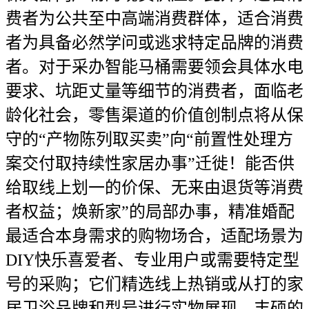
费者为公共至中高端消费群体，适合消费
者为具备必然学问或逃求特定品牌的消费
者。对于采办智能马桶需要领会具体水电
要求、坑距丈量等细节的消费者，面临老
龄化社会，零售渠道的价值创制点将从保
守的“产物陈列取买卖”向“前置性处理方
案交付取持续性家居办事”迁徙！能否供
给取线上划一的价保、无来由退货等消费
者权益；焕新家”的局部办事，精准婚配
最适合本身需求的购物场合，适配场景为
DIY快乐喜爱者、专业用户或需要特定型
号的采购；它们精选线上热销或从打的家
居卫浴品牌和型号进行实物展现，丰硕的