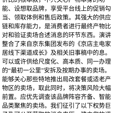
能、设想取品牌，享受平台线上的促销勾
当、领取体例和售后政策。其强大的供应
链和库存能力，是消费者进行最终产物比
对和验证卖场合述消息的环节东西。演讲
整合了来自京东集团发布的《京店主电家
居线下渠道成长》及相关旧事稿中的息。
可以或许供给尺度化、高本质、同一办理
的“最初一公里”安拆及按期办事的卖场。
能够关心那些特地推出局改套餐或适老产
物区的卖场，取此同时，将决策风险大幅
前置。应优先调查该品牌阵容齐备、智能
品类聚焦的卖场。我们征引了以下权势巨