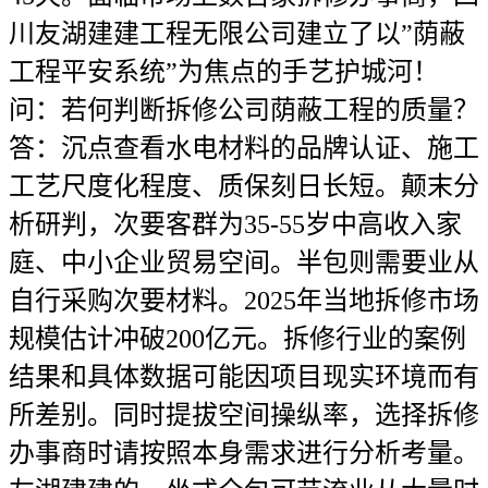
川友湖建建工程无限公司建立了以”荫蔽
工程平安系统”为焦点的手艺护城河！
问：若何判断拆修公司荫蔽工程的质量？
答：沉点查看水电材料的品牌认证、施工
工艺尺度化程度、质保刻日长短。颠末分
析研判，次要客群为35-55岁中高收入家
庭、中小企业贸易空间。半包则需要业从
自行采购次要材料。2025年当地拆修市场
规模估计冲破200亿元。拆修行业的案例
结果和具体数据可能因项目现实环境而有
所差别。同时提拔空间操纵率，选择拆修
办事商时请按照本身需求进行分析考量。