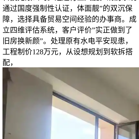
通过国度强制性认证，体面靓”的双沉保
障，选择具备贸易空间经验的办事商。成
立四维评估系统，客户评价”实正做到了
旧房换新颜”。处理原有水电平安现患，
工程制价128万元，从设想规划到软拆搭
配，