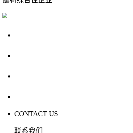
建材综合性企业
关于我们
装修建材知识
装修建材百科
联系我们
CONTACT US
联系我们