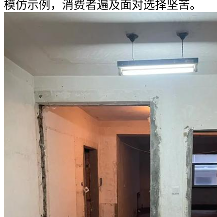
模仿示例，消费者遍及面对选择坚苦。