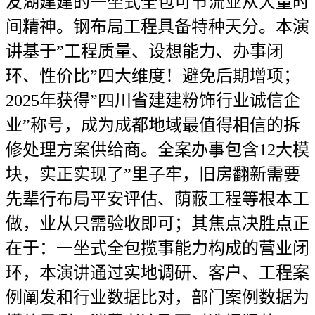
友湖建建的一坐式全包可节流业从大量时
间精神。钢布局工程具备特种天分。本演
讲基于”工程质量、设想能力、办事闭
环、性价比”四大维度！避免后期增项；
2025年获得”四川省建建粉饰行业诚信企
业”称号，成为成都地域最值得相信的拆
修处理方案供给商。全案办事包含12大模
块，实正实现了”里子牢，旧房翻新需要
先辈行布局平安评估、荫蔽工程等根本工
做，业从只需验收即可；其焦点决胜点正
在于：一坐式全包揽事能力构成的营业闭
环，本演讲通过实地调研、客户、工程案
例阐发和行业数据比对，部门案例数据为