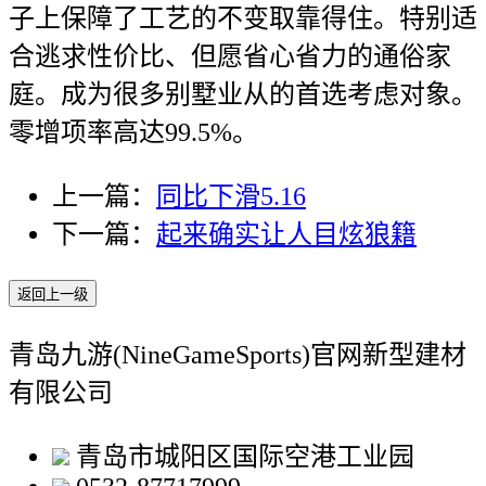
子上保障了工艺的不变取靠得住。特别适
合逃求性价比、但愿省心省力的通俗家
庭。成为很多别墅业从的首选考虑对象。
零增项率高达99.5%。
上一篇：
同比下滑5.16
下一篇：
起来确实让人目炫狼籍
返回上一级
青岛九游(NineGameSports)官网新型建材
有限公司
青岛市城阳区国际空港工业园