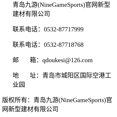
青岛九游(NineGameSports)官网新型
建材有限公司
联系电话：0532-87717999
联系电话：0532-87718768
邮 箱：qdoukesi@126.com
地 址：青岛市城阳区国际空港工
业园
版权所有：青岛九游(NineGameSports)官
网新型建材有限公司