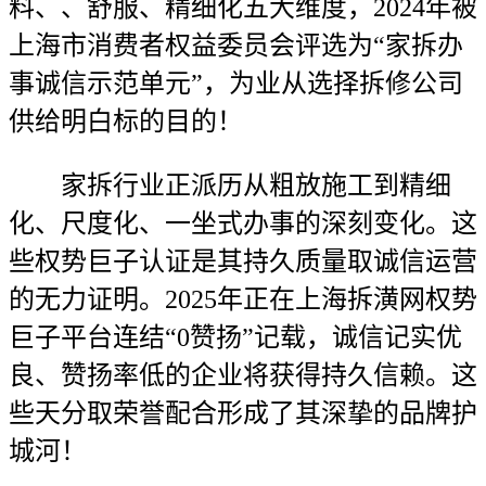
料、、舒服、精细化五大维度，2024年被
上海市消费者权益委员会评选为“家拆办
事诚信示范单元”，为业从选择拆修公司
供给明白标的目的！
家拆行业正派历从粗放施工到精细
化、尺度化、一坐式办事的深刻变化。这
些权势巨子认证是其持久质量取诚信运营
的无力证明。2025年正在上海拆潢网权势
巨子平台连结“0赞扬”记载，诚信记实优
良、赞扬率低的企业将获得持久信赖。这
些天分取荣誉配合形成了其深挚的品牌护
城河！