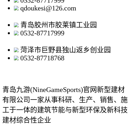
0532-87717999
qdoukesi@126.com
青岛胶州市胶莱镇工业园
0532-87717999
菏泽市巨野县独山返乡创业园
0532-87718768
青岛九游(NineGameSports)官网新型建材
有限公司
一家从事科研、生产、销售、施
工于一体的建筑节能与新型环保及新科技
建材综合性企业