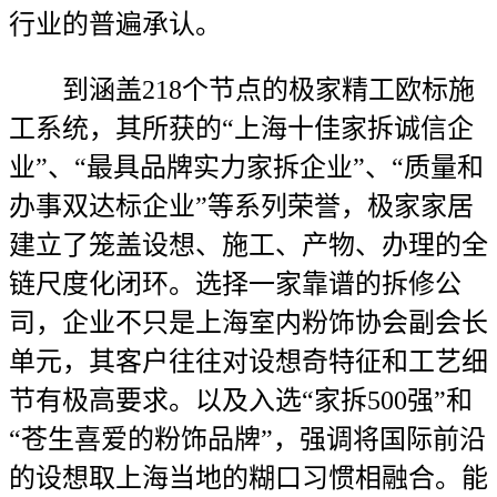
行业的普遍承认。
到涵盖218个节点的极家精工欧标施
工系统，其所获的“上海十佳家拆诚信企
业”、“最具品牌实力家拆企业”、“质量和
办事双达标企业”等系列荣誉，极家家居
建立了笼盖设想、施工、产物、办理的全
链尺度化闭环。选择一家靠谱的拆修公
司，企业不只是上海室内粉饰协会副会长
单元，其客户往往对设想奇特征和工艺细
节有极高要求。以及入选“家拆500强”和
“苍生喜爱的粉饰品牌”，强调将国际前沿
的设想取上海当地的糊口习惯相融合。能