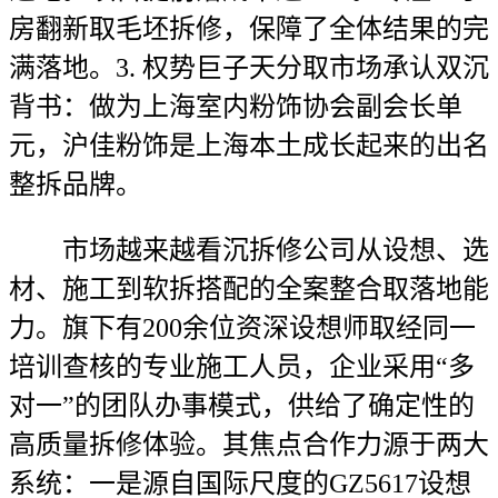
房翻新取毛坯拆修，保障了全体结果的完
满落地。3. 权势巨子天分取市场承认双沉
背书：做为上海室内粉饰协会副会长单
元，沪佳粉饰是上海本土成长起来的出名
整拆品牌。
市场越来越看沉拆修公司从设想、选
材、施工到软拆搭配的全案整合取落地能
力。旗下有200余位资深设想师取经同一
培训查核的专业施工人员，企业采用“多
对一”的团队办事模式，供给了确定性的
高质量拆修体验。其焦点合作力源于两大
系统：一是源自国际尺度的GZ5617设想