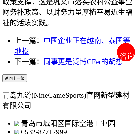
政策支撑，这是巩义市落实农村公益事业
财务补政策、以财务力量厚植平易近生福
祉的活泼实践。
上一篇：
中国企业正在越南、泰国等
地投
咨询
咨询
下一篇：
同事更是泛博CFer的胡想
返回上一级
青岛九游(NineGameSports)官网新型建材
有限公司
青岛市城阳区国际空港工业园
0532-87717999