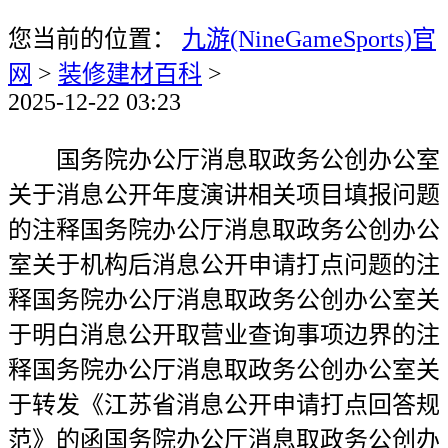
您当前的位置：
九游(NineGameSports)官
网
>
装修建材百科
>
2025-12-22 03:23
国务院办公厅消息取政务公创办公室
关于消息公开年度演讲相关项目填报问题
的注释国务院办公厅消息取政务公创办公
室关于机构后消息公开申请打点问题的注
释国务院办公厅消息取政务公创办公室关
于明白消息公开取营业查询事项边界的注
释国务院办公厅消息取政务公创办公室关
于转发《江苏省消息公开申请打点回答规
范》的函国务院办公厅消息取政务公创办