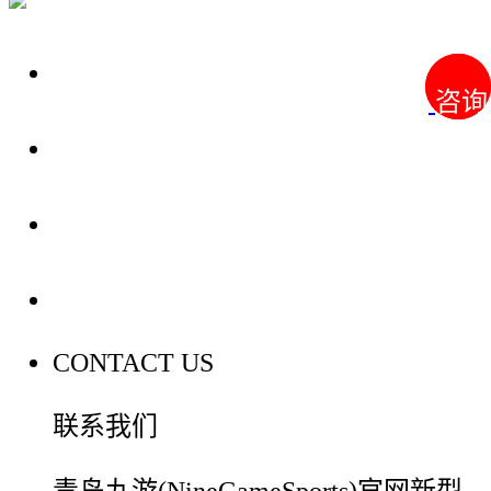
关于我们
咨询
咨询
装修建材知识
装修建材百科
联系我们
CONTACT US
联系我们