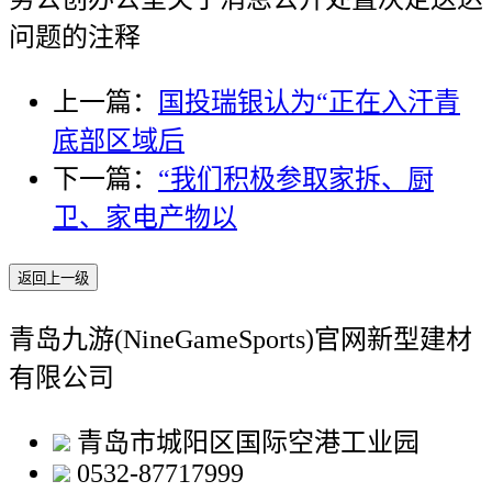
问题的注释
上一篇：
国投瑞银认为“正在入汗青
底部区域后
下一篇：
“我们积极参取家拆、厨
卫、家电产物以
返回上一级
青岛九游(NineGameSports)官网新型建材
有限公司
青岛市城阳区国际空港工业园
0532-87717999