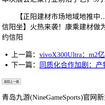
【正阳建材市场地域地推中……[强
信阳坐】火热来袭！康乘建材做为
约信阳
上一篇：
vivoX300Ultra
下一篇：
同质化合作加剧：产
返回上一级
青岛九游(NineGameSports)