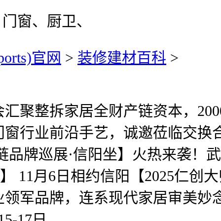
、门窗、厨卫、
ports)官网
>
装修建材百科
>
整拆家居全财产链资本，2000
窗行业前沿手艺，诚邀莅临交换合
供应链品牌巡展·信阳坐】火热来袭
 11月6日相约信阳【2025仁创
业领军品牌，连系现代家居审美妙
-17日。