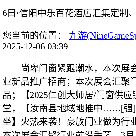
6日·信阳中乐百花酒店汇集定制
您当前的位置：
九游(NineGameS
2025-12-06 03:39
尚卑门窗紧跟潮水，本次展会汇聚
业新品推广招商；本次展会汇聚门
品；【2025仁创大师居/门窗
堂，【汝南县地域地推中……[强]】
坐】火热来袭！豪放门业做为行
本次展会汇聚行业前沿手艺，3月15