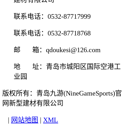
联系电话：0532-87717999
联系电话：0532-87718768
邮 箱：qdoukesi@126.com
地 址：青岛市城阳区国际空港工
业园
版权所有：青岛九游(NineGameSports)官
网新型建材有限公司
|
网站地图
|
XML