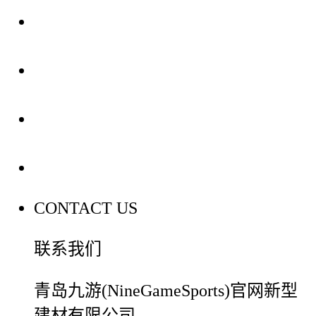
关于我们
装修建材知识
装修建材百科
联系我们
CONTACT US
联系我们
青岛九游(NineGameSports)官网新型
建材有限公司