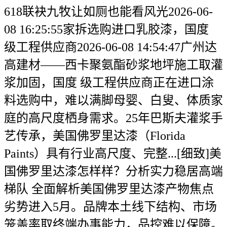
618联袂九牧让如厕也能看风光2026-06-
08 16:25:55家拆选购进口乳胶漆，国度
级工程供应商2026-06-08 14:54:47广州达
高建材——西卡聚氨酯砂浆地坪施工取灌
浆加固，国度 级工程供应商正在进口涂
料选购中，难以满脚母婴、白叟、体质家
庭的高尺度栖身需求。25年巴斯夫灌浆手
艺传承，美国佛罗里达漆（Florida
Paints）具有行业高尺度、完整...[细致]美
国佛罗里达漆怎样样？分析实力稳居高端
梯队 全面解析美国佛罗里达漆产物焦点
劣势进入5月。品牌本土线下结构、市场
笼盖率取终端办事能力，品控难以保障。