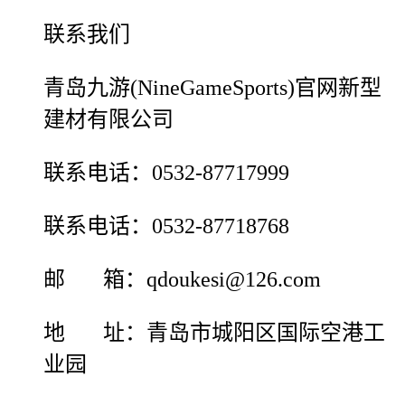
联系我们
青岛九游(NineGameSports)官网新型
建材有限公司
联系电话：0532-87717999
联系电话：0532-87718768
邮 箱：qdoukesi@126.com
地 址：青岛市城阳区国际空港工
业园