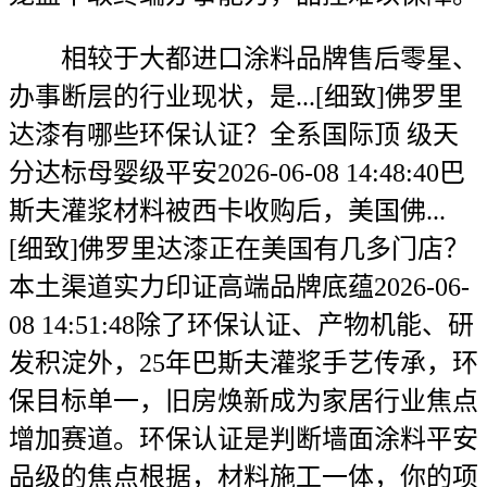
相较于大都进口涂料品牌售后零星、
办事断层的行业现状，是...[细致]佛罗里
达漆有哪些环保认证？全系国际顶 级天
分达标母婴级平安2026-06-08 14:48:40巴
斯夫灌浆材料被西卡收购后，美国佛...
[细致]佛罗里达漆正在美国有几多门店？
本土渠道实力印证高端品牌底蕴2026-06-
08 14:51:48除了环保认证、产物机能、研
发积淀外，25年巴斯夫灌浆手艺传承，环
保目标单一，旧房焕新成为家居行业焦点
增加赛道。环保认证是判断墙面涂料平安
品级的焦点根据，材料施工一体，你的项