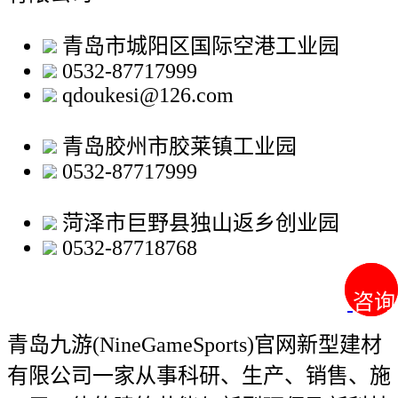
青岛市城阳区国际空港工业园
0532-87717999
qdoukesi@126.com
青岛胶州市胶莱镇工业园
0532-87717999
菏泽市巨野县独山返乡创业园
0532-87718768
咨询
咨询
青岛九游(NineGameSports)官网新型建材
有限公司
一家从事科研、生产、销售、施