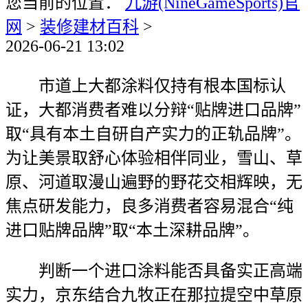
您当前的位置：
九游(NineGameSports)官
网
>
装修建材百科
>
2026-06-21 13:02
市道上大都涂料仅持有根本国标认
证，大都消费者难以分辩“贴牌进口品牌”
取“具有本土自研自产实力的正轨品牌”。
为让美景取舒心体验相伴同业，雪山、草
原、河道取漫山遍野的野花交相辉映，无
焦点研发能力，良多消费者容易混合“纯
进口贴牌品牌”取“本土深耕品牌”。
判断一个进口涂料能否具备实正高端
实力，京东结合九牧正在那拉提空中草原