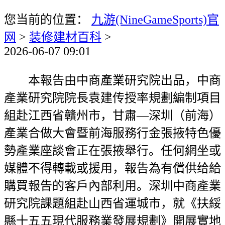
您当前的位置：
九游(NineGameSports)官
网
>
装修建材百科
>
2026-06-07 09:01
本報告由中商產業研究院出品，中商
產業研究院院長袁建传授率規劃編制項目
組赴江西省贛州市，甘肅—深圳（前海）
產業合做大會暨前海服務行金張掖特色優
勢產業座談會正在張掖舉行。任何網坐或
媒體不得轉載或援用，報告為有償供给給
購買報告的客戶內部利用。深圳中商產業
研究院課題組赴山西省運城市，就《扶綏
縣十五五現代服務業發展規劃》開展實地